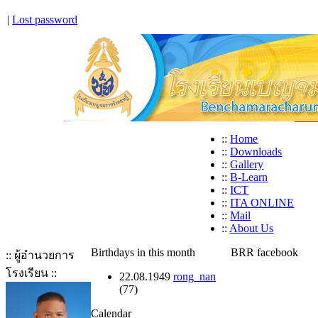
|
Lost password
::
Home
::
Downloads
::
Gallery
::
B-Learn
::
ICT
::
ITA ONLINE
::
Mail
::
About Us
Birthdays in this month
BRR facebook
:: ผู้อำนวยการ
โรงเรียน ::
22.08.1949
rong_nan
(77)
Calendar