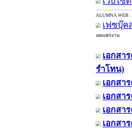
เว็บไซต์
ALUMNA WEB
เฟซบุ๊ค
เผยแพร่งาน
เอกสารค
รำโทน)
เอกสารค
เอกสารค
เอกสารค
เอกสารค