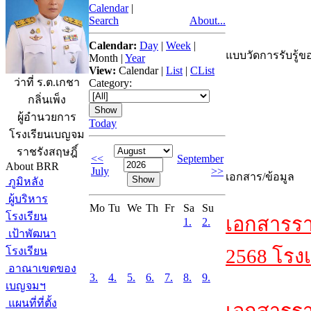
Calendar
|
Search
About...
Calendar:
Day
|
Week
|
แบบวัดการรับรู้ขอ
Month
|
Year
View:
Calendar
|
List
|
CList
ว่าที่ ร.ต.เกชา
Category:
กลิ่นเพ็ง
ผู้อำนวยการ
Today
โรงเรียนเบญจม
ราชรังสฤษฎิ์
<<
September
About BRR
July
>>
เอกสาร/ข้อมูล
ภูมิหลัง
ผู้บริหาร
Mo
Tu
We
Th
Fr
Sa
Su
โรงเรียน
เอกสารรา
1.
2.
เป้าพัฒนา
โรงเรียน
2568 โรงเ
อาณาเขตของ
3.
4.
5.
6.
7.
8.
9.
เบญจมฯ
แผนที่ที่ตั้ง