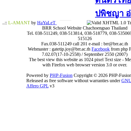
ดนตรีไทย​ 
ปพิชญา​ อ
..::
L-AMANT
by
HaYaLeT
BRR School Website Chachoengsao Thailand
Tel. 038-511249, 038-513814, 038-518779, 038-535069
515126
Fax.038-511249 call 201 e-mail : brr@brr.ac.th
Webmaster : gatetip.joy@brr.ac.th
Facebook
from php 
7.02.07(17-10-2558) / September 2550 (2007)
The best view this website as 1024 pixel Text size - 
with Firefox web browser version 3.0 or over.
Powered by
PHP-Fusion
Copyright © 2026 PHP-Fusion
Released as free software without warranties under
GN
Affero GPL
v3