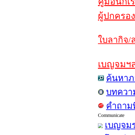
คู่มือนักเ
ผู้ปกครอง
ใบลากิจ/ล
เบญจมฯสาร
ค้นหาภ
บทควา
คำถามท
Communicate
เบญจมร