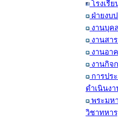
โรงเรีย
ฝ่ายงบป
งานบุคล
งานสารส
งานอาคา
งานกิจก
การประ
ดำเนินงา
พระมหาก
วิชาทหาร