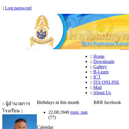
|
Lost password
::
Home
::
Downloads
::
Gallery
::
B-Learn
::
ICT
::
ITA ONLINE
::
Mail
::
About Us
Birthdays in this month
BRR facebook
:: ผู้อำนวยการ
โรงเรียน ::
22.08.1949
rong_nan
(77)
Calendar