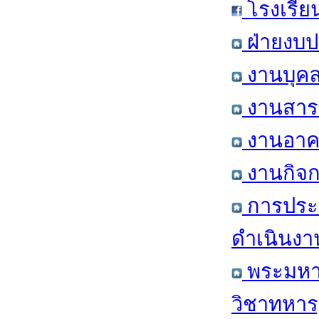
โรงเรีย
ฝ่ายงบป
งานบุคล
งานสารส
งานอาคา
งานกิจก
การประ
ดำเนินงา
พระมหาก
วิชาทหาร