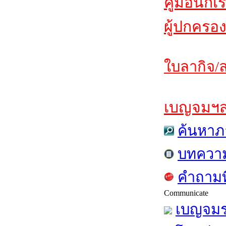
คู่มือนักเ
ผู้ปกครอง
ใบลากิจ/ล
เบญจมฯสาร
ค้นหาภ
บทควา
คำถามท
Communicate
เบญจมร