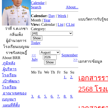
Calendar
|
Search
About...
Calendar:
Day
|
Week
|
แบบวัดการรับรู้ขอ
Month
|
Year
View:
Calendar
|
List
|
CList
ว่าที่ ร.ต.เกชา
Category:
กลิ่นเพ็ง
ผู้อำนวยการ
Today
โรงเรียนเบญจม
ราชรังสฤษฎิ์
<<
September
About BRR
July
>>
เอกสาร/ข้อมูล
ภูมิหลัง
ผู้บริหาร
Mo
Tu
We
Th
Fr
Sa
Su
โรงเรียน
เอกสารรา
1.
2.
เป้าพัฒนา
โรงเรียน
2568 โรงเ
อาณาเขตของ
3.
4.
5.
6.
7.
8.
9.
เบญจมฯ
แผนที่ที่ตั้ง