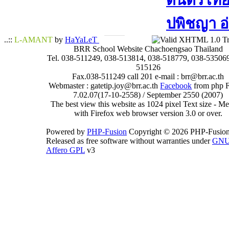
ดนตรีไทย​ 
ปพิชญา​ อ
..::
L-AMANT
by
HaYaLeT
BRR School Website Chachoengsao Thailand
Tel. 038-511249, 038-513814, 038-518779, 038-535069
515126
Fax.038-511249 call 201 e-mail : brr@brr.ac.th
Webmaster : gatetip.joy@brr.ac.th
Facebook
from php 
7.02.07(17-10-2558) / September 2550 (2007)
The best view this website as 1024 pixel Text size - 
with Firefox web browser version 3.0 or over.
Powered by
PHP-Fusion
Copyright © 2026 PHP-Fusion
Released as free software without warranties under
GN
Affero GPL
v3