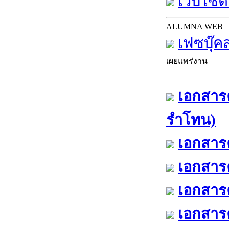
เว็บไซต์
ALUMNA WEB
เฟซบุ๊ค
เผยแพร่งาน
เอกสารค
รำโทน)
เอกสารค
เอกสารค
เอกสารค
เอกสารค