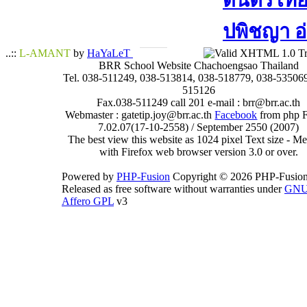
ดนตรีไทย​ 
ปพิชญา​ อ
..::
L-AMANT
by
HaYaLeT
BRR School Website Chachoengsao Thailand
Tel. 038-511249, 038-513814, 038-518779, 038-535069
515126
Fax.038-511249 call 201 e-mail : brr@brr.ac.th
Webmaster : gatetip.joy@brr.ac.th
Facebook
from php 
7.02.07(17-10-2558) / September 2550 (2007)
The best view this website as 1024 pixel Text size - 
with Firefox web browser version 3.0 or over.
Powered by
PHP-Fusion
Copyright © 2026 PHP-Fusion
Released as free software without warranties under
GN
Affero GPL
v3