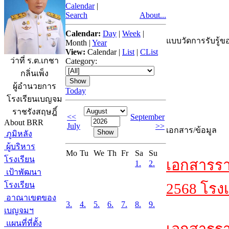
Calendar
|
Search
About...
Calendar:
Day
|
Week
|
แบบวัดการรับรู้ขอ
Month
|
Year
View:
Calendar
|
List
|
CList
ว่าที่ ร.ต.เกชา
Category:
กลิ่นเพ็ง
ผู้อำนวยการ
Today
โรงเรียนเบญจม
ราชรังสฤษฎิ์
<<
September
About BRR
July
>>
เอกสาร/ข้อมูล
ภูมิหลัง
ผู้บริหาร
Mo
Tu
We
Th
Fr
Sa
Su
โรงเรียน
เอกสารรา
1.
2.
เป้าพัฒนา
โรงเรียน
2568 โรงเ
อาณาเขตของ
3.
4.
5.
6.
7.
8.
9.
เบญจมฯ
แผนที่ที่ตั้ง