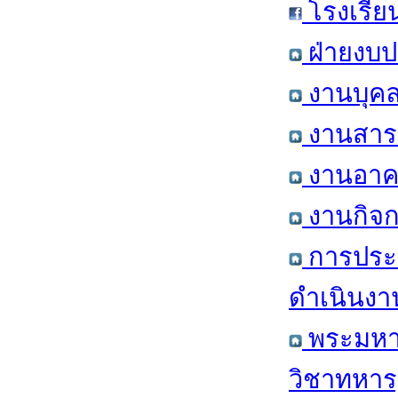
โรงเรีย
ฝ่ายงบป
งานบุคล
งานสารส
งานอาคา
งานกิจก
การประ
ดำเนินงา
พระมหาก
วิชาทหาร