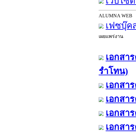
เว็บไซต์
ALUMNA WEB
เฟซบุ๊ค
เผยแพร่งาน
เอกสารค
รำโทน)
เอกสารค
เอกสารค
เอกสารค
เอกสารค