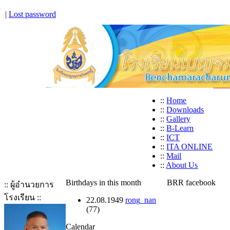
|
Lost password
::
Home
::
Downloads
::
Gallery
::
B-Learn
::
ICT
::
ITA ONLINE
::
Mail
::
About Us
Birthdays in this month
BRR facebook
:: ผู้อำนวยการ
โรงเรียน ::
22.08.1949
rong_nan
(77)
Calendar