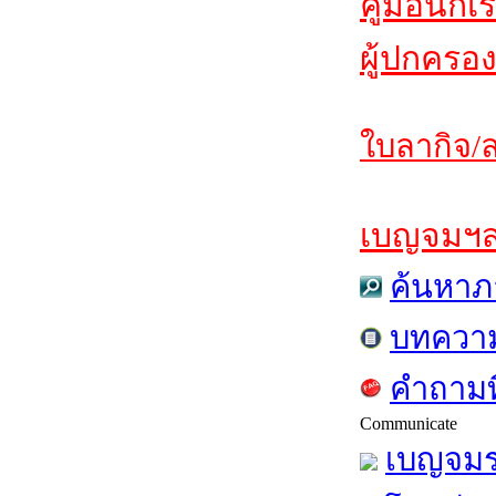
คู่มือนักเ
ผู้ปกครอง
ใบลากิจ/ล
เบญจมฯสาร
ค้นหาภ
บทควา
คำถามท
Communicate
เบญจมร