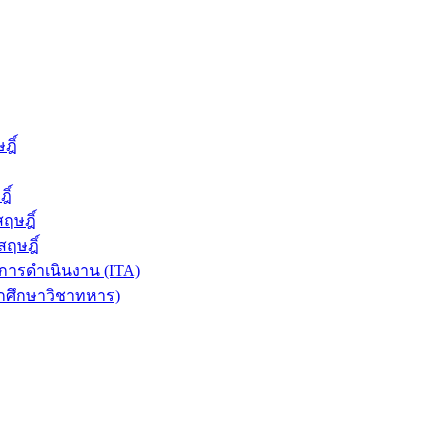
ฎิ์
ิ์
ฤษฎิ์
ฤษฎิ์
ารดำเนินงาน (ITA)
ักศึกษาวิชาทหาร)