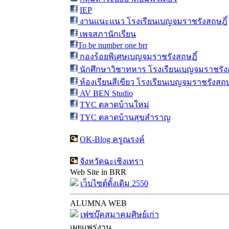
IEP
งานแนะแนว โรงเรียนเบญจมราชรังสฤษฎิ์
เพจสภานักเรียน
To be number one brr
กองร้อยพิเศษเบญจมราชรังสฤษฏิ์
นักศึกษาวิชาทหาร โรงเรียนเบญจมราชรังส
ห้องเรียนสีเขียว โรงเรียนเบญจมราชรังสฤษ
AV BEN Studio
TYC ตลาดบ้านใหม่
TYC ตลาดบ้านสุขสำราญ
OK-Blog ครูณรงค์
จังหวัดฉะเชิงเทรา
Web Site in BRR
เว็บไซต์ดั้งเดิม 2550
ALUMNA WEB
เฟซบุ๊คสมาคมศิษย์เก่า
เผยแพร่งาน