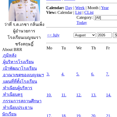
Calendar:
Day
|
Week
|
Month
|
Year
View:
Calendar
|
List
|
CList
Category:
Today
ว่าที่ ร.ต.เกชา กลิ่นเพ็ง
ผู้อำนวยการ
<< July
โรงเรียนเบญจมรา
ชรังสฤษฎิ์
Mo
Tu
We
Th
Fr
About BRR
ภูมิหลัง
ผู้บริหารโรงเรียน
เป้าพัฒนาโรงเรียน
3.
4.
5.
6.
7.
อาณาเขตของเบญจมฯ
แผนที่ที่ตั้งโรงเรียน
ทำเนียบผู้บริหาร
ทำเนียบครู
10.
11.
12.
13.
14.
กรรมการสถานศึกษา
ทำเนียบประธาน
นักเรียน
17.
18.
19.
20.
21.