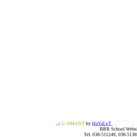
..::
L-AMANT
by
HaYaLeT
BRR School Websi
Tel. 038-511249, 038-5138