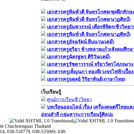
เอกสารครูพิมพ์วดี จันทรโกศล(ชุดฝึกทักษ
เอกสารครูพิมพ์วดี จันทรโกศล(นาฏศิลป์)
เอกสารครูอัมพวรรณ์ เพียรพิจิตร(ชีววิทยา
เอกสารครูพิมพ์วดี จันทรโกศล(นาฏศิลป์)
เอกสารครูอัจฉรัตน์ ยืนนาน(เคมี)
เอกสารครูสุริยา ช้างพลายแก้ว(สังคมศึกษ
เอกสารครูฉัตรฐพร ศิริวัน(เคมี)
เอกสารครูรัชดาวรรณ์ จริยาวัตรโสภณ(ระ
เอกสารครูเพ็ญนภา ทองดี(วงจรไฟฟ้าเบื้อง
เอกสารครูอดุลย์ วิริยาพันธ์(ภาษาไทย)
เว็บเรียนรู้
ศูนย์การเรียนชีววิทยา
บทเรียนออนไลน์​ เรื่อง​ เครื่องดนตรีไทยและ
อ่อนสำลี​ กลุ่มสาระการเรียนรู้ศิลปะ
te Chachoengsao Thailand
14, 038-518779, 038-535069, 038-