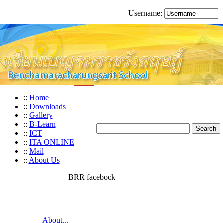
Username:
::
Home
::
Downloads
::
Gallery
::
B-Learn
::
ICT
::
ITA ONLINE
::
Mail
::
About Us
BRR facebook
About...