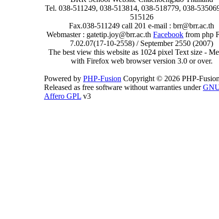
Tel. 038-511249, 038-513814, 038-518779, 038-535069
515126
Fax.038-511249 call 201 e-mail : brr@brr.ac.th
Webmaster : gatetip.joy@brr.ac.th
Facebook
from php 
7.02.07(17-10-2558) / September 2550 (2007)
The best view this website as 1024 pixel Text size - 
with Firefox web browser version 3.0 or over.
Powered by
PHP-Fusion
Copyright © 2026 PHP-Fusion
Released as free software without warranties under
GN
Affero GPL
v3