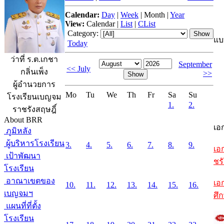
Calendar:
Day
|
Week
|
Month
|
Year
View:
Calendar
|
List
|
CList
Category:
แบ
Today
ว่าที่ ร.ต.เกชา
September
<< July
กลิ่นเพ็ง
>>
ผู้อำนวยการ
Mo
Tu
We
Th
Fr
Sa
Su
โรงเรียนเบญจม
1.
2.
ราชรังสฤษฎิ์
About BRR
เอ
ภูมิหลัง
ผู้บริหารโรงเรียน
3.
4.
5.
6.
7.
8.
9.
เอ
เป้าพัฒนา
ชรั
โรงเรียน
อาณาเขตของ
เอ
10.
11.
12.
13.
14.
15.
16.
เบญจมฯ
ศึ
แผนที่ที่ตั้ง
โรงเรียน