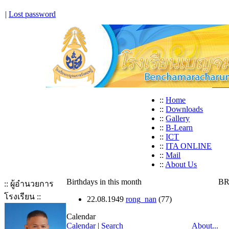
|
Lost password
::
Home
::
Downloads
::
Gallery
::
B-Learn
::
ICT
::
ITA ONLINE
::
Mail
::
About Us
Birthdays in this month
BR
:: ผู้อำนวยการ
โรงเรียน ::
22.08.1949
rong_nan
(77)
Calendar
Calendar
|
Search
About...