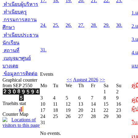
17.
18.
19.
20.
21.
22.
23.
ทำเนียบผู้บริหาร
ทำเนียบครู
1.
กรรมการสถาน
24.
25.
26.
27.
28.
29.
30.
2.
ศึกษา
ทำเนียบประธาน
3.
นักเรียน
31.
สถานที่
4.
เบญจมฯศูนย์
บางเตย
แบ
ข้อมูลการติดต่อ
Events
<<
August 2026
>>
Graphical counter
คู
from SEP 2550
Mo
Tu
We
Th
Fr
Sa
Su
1
2
3
4
5
6
7
8
9
คู่
Truehits stat
10
11
12
13
14
15
16
ผู
17
18
19
20
21
22
23
Counter Map
24
25
26
27
28
29
30
31
ใบ
No events.
เบ