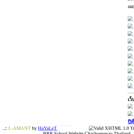
เผ
เว็
ปีท
..::
L-AMANT
by
HaYaLeT
BRR School Website Chachoengsao Thailand