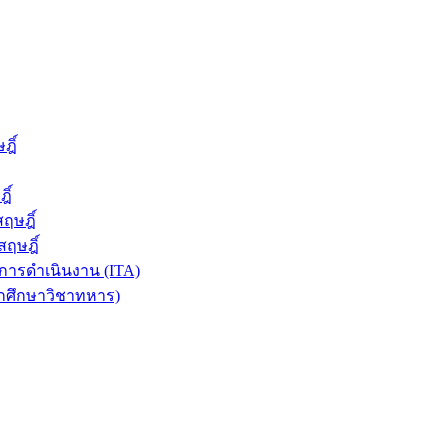
ฎิ์
ิ์
ฤษฎิ์
ฤษฎิ์
ารดำเนินงาน (ITA)
ักศึกษาวิชาทหาร)