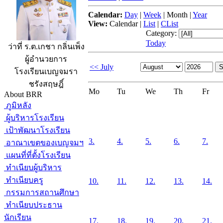
Calendar:
Day
|
Week
|
Month
|
Year
View:
Calendar
|
List
|
CList
Category:
Today
ว่าที่ ร.ต.เกชา กลิ่นเพ็ง
ผู้อำนวยการ
<< July
โรงเรียนเบญจมรา
ชรังสฤษฎิ์
Mo
Tu
We
Th
Fr
About BRR
ภูมิหลัง
ผู้บริหารโรงเรียน
เป้าพัฒนาโรงเรียน
3.
4.
5.
6.
7.
อาณาเขตของเบญจมฯ
แผนที่ที่ตั้งโรงเรียน
ทำเนียบผู้บริหาร
ทำเนียบครู
10.
11.
12.
13.
14.
กรรมการสถานศึกษา
ทำเนียบประธาน
นักเรียน
17.
18.
19.
20.
21.