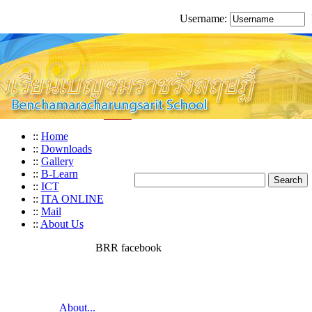
Username:
::
Home
::
Downloads
::
Gallery
::
B-Learn
::
ICT
::
ITA ONLINE
::
Mail
::
About Us
BRR facebook
About...