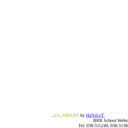
..::
L-AMANT
by
HaYaLeT
BRR School Websi
Tel. 038-511249, 038-5138