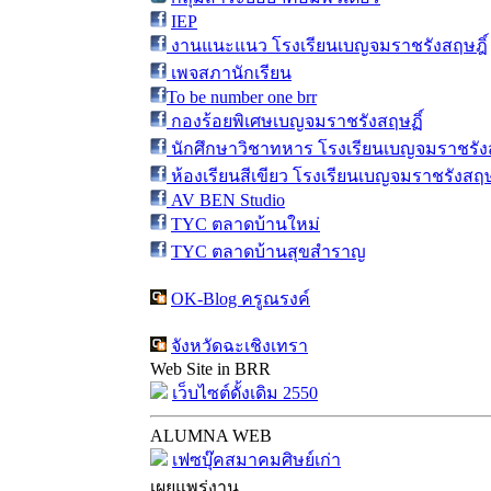
IEP
งานแนะแนว โรงเรียนเบญจมราชรังสฤษฎิ์
เพจสภานักเรียน
To be number one brr
กองร้อยพิเศษเบญจมราชรังสฤษฏิ์
นักศึกษาวิชาทหาร โรงเรียนเบญจมราชรังส
ห้องเรียนสีเขียว โรงเรียนเบญจมราชรังสฤษ
AV BEN Studio
TYC ตลาดบ้านใหม่
TYC ตลาดบ้านสุขสำราญ
OK-Blog ครูณรงค์
จังหวัดฉะเชิงเทรา
Web Site in BRR
เว็บไซต์ดั้งเดิม 2550
ALUMNA WEB
เฟซบุ๊คสมาคมศิษย์เก่า
เผยแพร่งาน