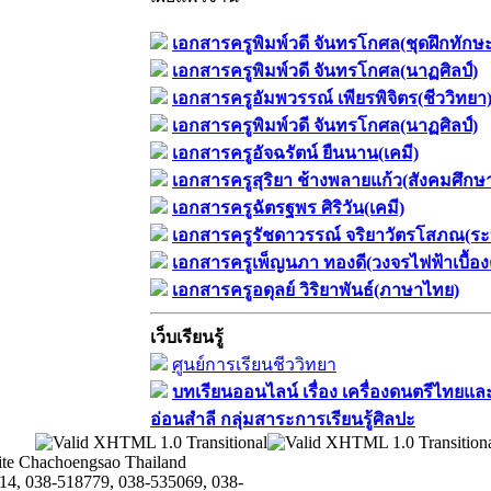
เอกสารครูพิมพ์วดี จันทรโกศล(ชุดฝึกทักษ
เอกสารครูพิมพ์วดี จันทรโกศล(นาฏศิลป์)
เอกสารครูอัมพวรรณ์ เพียรพิจิตร(ชีววิทยา
เอกสารครูพิมพ์วดี จันทรโกศล(นาฏศิลป์)
เอกสารครูอัจฉรัตน์ ยืนนาน(เคมี)
เอกสารครูสุริยา ช้างพลายแก้ว(สังคมศึกษ
เอกสารครูฉัตรฐพร ศิริวัน(เคมี)
เอกสารครูรัชดาวรรณ์ จริยาวัตรโสภณ(ระ
เอกสารครูเพ็ญนภา ทองดี(วงจรไฟฟ้าเบื้อง
เอกสารครูอดุลย์ วิริยาพันธ์(ภาษาไทย)
เว็บเรียนรู้
ศูนย์การเรียนชีววิทยา
บทเรียนออนไลน์​ เรื่อง​ เครื่องดนตรีไทยและ
อ่อนสำลี​ กลุ่มสาระการเรียนรู้ศิลปะ
te Chachoengsao Thailand
14, 038-518779, 038-535069, 038-