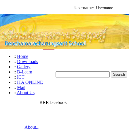
Username:
::
Home
::
Downloads
::
Gallery
::
B-Learn
::
ICT
::
ITA ONLINE
::
Mail
::
About Us
BRR facebook
About...