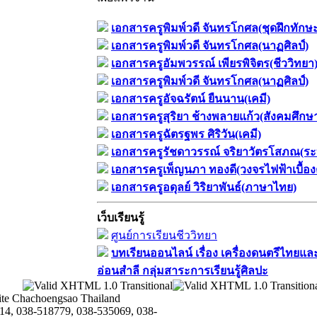
เอกสารครูพิมพ์วดี จันทรโกศล(ชุดฝึกทักษ
เอกสารครูพิมพ์วดี จันทรโกศล(นาฏศิลป์)
เอกสารครูอัมพวรรณ์ เพียรพิจิตร(ชีววิทยา
เอกสารครูพิมพ์วดี จันทรโกศล(นาฏศิลป์)
เอกสารครูอัจฉรัตน์ ยืนนาน(เคมี)
เอกสารครูสุริยา ช้างพลายแก้ว(สังคมศึกษ
เอกสารครูฉัตรฐพร ศิริวัน(เคมี)
เอกสารครูรัชดาวรรณ์ จริยาวัตรโสภณ(ระ
เอกสารครูเพ็ญนภา ทองดี(วงจรไฟฟ้าเบื้อง
เอกสารครูอดุลย์ วิริยาพันธ์(ภาษาไทย)
เว็บเรียนรู้
ศูนย์การเรียนชีววิทยา
บทเรียนออนไลน์​ เรื่อง​ เครื่องดนตรีไทยและ
อ่อนสำลี​ กลุ่มสาระการเรียนรู้ศิลปะ
te Chachoengsao Thailand
14, 038-518779, 038-535069, 038-