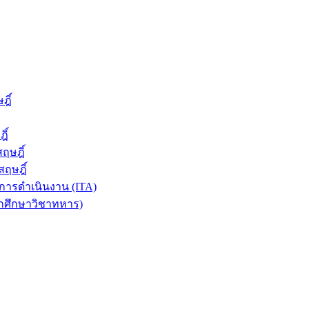
ฎิ์
ิ์
ฤษฎิ์
ฤษฎิ์
ารดำเนินงาน (ITA)
ักศึกษาวิชาทหาร)