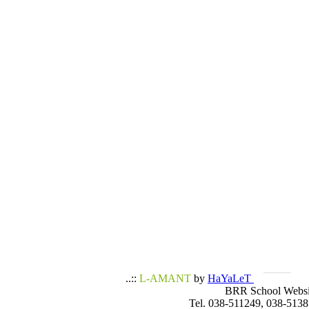
..::
L-AMANT
by
HaYaLeT
BRR School Websi
Tel. 038-511249, 038-5138