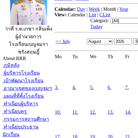
Calendar:
Day
|
Week
|
Month
|
Year
View:
Calendar
|
List
|
CList
Category:
Today
ว่าที่ ร.ต.เกชา กลิ่นเพ็ง
ผู้อำนวยการ
<< July
โรงเรียนเบญจมรา
ชรังสฤษฎิ์
Mo
Tu
We
Th
Fr
About BRR
ภูมิหลัง
ผู้บริหารโรงเรียน
เป้าพัฒนาโรงเรียน
3.
4.
5.
6.
7.
อาณาเขตของเบญจมฯ
แผนที่ที่ตั้งโรงเรียน
ทำเนียบผู้บริหาร
ทำเนียบครู
10.
11.
12.
13.
14.
กรรมการสถานศึกษา
ทำเนียบประธาน
นักเรียน
17.
18.
19.
20.
21.