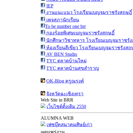
IEP
งานแนะแนว โรงเรียนเบญจมราชรังสฤษฎิ์
เพจสภานักเรียน
To be number one brr
กองร้อยพิเศษเบญจมราชรังสฤษฏิ์
นักศึกษาวิชาทหาร โรงเรียนเบญจมราชรังส
ห้องเรียนสีเขียว โรงเรียนเบญจมราชรังสฤษ
AV BEN Studio
TYC ตลาดบ้านใหม่
TYC ตลาดบ้านสุขสำราญ
OK-Blog ครูณรงค์
จังหวัดฉะเชิงเทรา
Web Site in BRR
เว็บไซต์ดั้งเดิม 2550
ALUMNA WEB
เฟซบุ๊คสมาคมศิษย์เก่า
เผยแพร่งาน