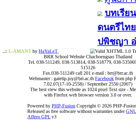
บทเรียน
ดนตรีไทย​ 
ปพิชญา​ อ
..::
L-AMANT
by
HaYaLeT
BRR School Website Chachoengsao Thailand
Tel. 038-511249, 038-513814, 038-518779, 038-535069
515126
Fax.038-511249 call 201 e-mail : brr@brr.ac.th
Webmaster : gatetip.joy@brr.ac.th
Facebook
from php 
7.02.07(17-10-2558) / September 2550 (2007)
The best view this website as 1024 pixel Text size - 
with Firefox web browser version 3.0 or over.
Powered by
PHP-Fusion
Copyright © 2026 PHP-Fusion
Released as free software without warranties under
GN
Affero GPL
v3