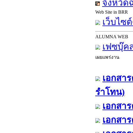
จังหวัด
Web Site in BRR
เว็บไซต์
ALUMNA WEB
เฟซบุ๊ค
เผยแพร่งาน
เอกสารค
รำโทน)
เอกสารค
เอกสารค