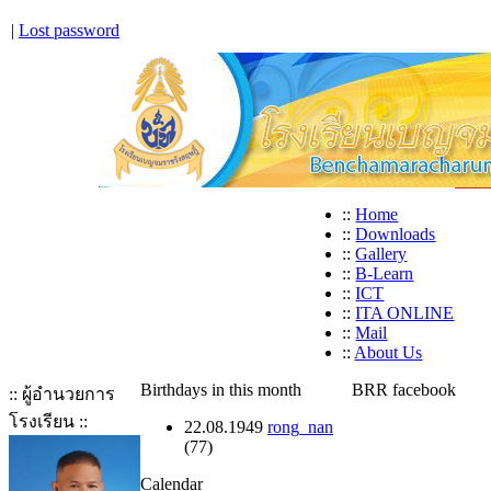
|
Lost password
::
Home
::
Downloads
::
Gallery
::
B-Learn
::
ICT
::
ITA ONLINE
::
Mail
::
About Us
Birthdays in this month
BRR facebook
:: ผู้อำนวยการ
โรงเรียน ::
22.08.1949
rong_nan
(77)
Calendar