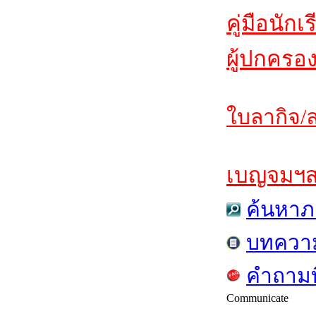
คู่มือนักเ
ผู้ปกครอ
ใบลากิจ/ล
เบญจมฯสาร
ค้นหาภ
บทควา
คำถามท
Communicate