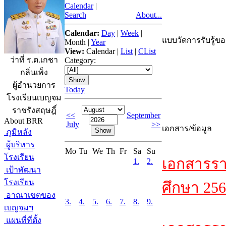
Calendar
|
Search
About...
Calendar:
Day
|
Week
|
แบบวัดการรับรู้ขอ
Month
|
Year
View:
Calendar
|
List
|
CList
ว่าที่ ร.ต.เกชา
Category:
กลิ่นเพ็ง
ผู้อำนวยการ
Today
โรงเรียนเบญจม
ราชรังสฤษฎิ์
<<
September
About BRR
July
>>
เอกสาร/ข้อมูล
ภูมิหลัง
ผู้บริหาร
Mo
Tu
We
Th
Fr
Sa
Su
โรงเรียน
เอกสารรา
1.
2.
เป้าพัฒนา
โรงเรียน
ศึกษา 256
อาณาเขตของ
3.
4.
5.
6.
7.
8.
9.
เบญจมฯ
แผนที่ที่ตั้ง