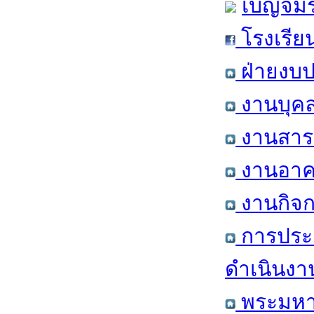
เบญจมร
โรงเรีย
ฝ่ายงบป
งานบุคล
งานสารส
งานอาคา
งานกิจก
การประ
ดำเนินงา
พระมหาก