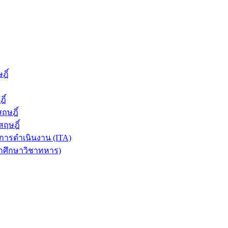
ฎิ์
ิ์
ฤษฎิ์
ฤษฎิ์
ารดำเนินงาน (ITA)
ักศึกษาวิชาทหาร)