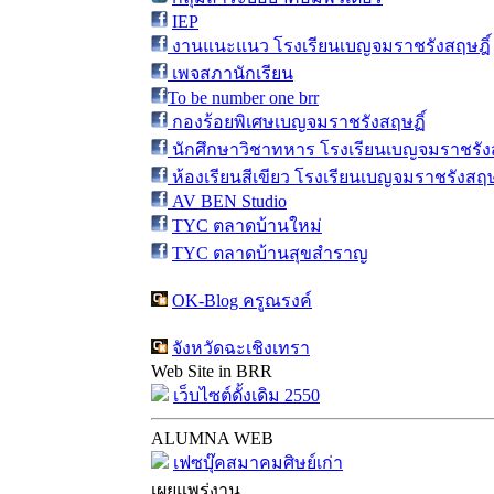
IEP
งานแนะแนว โรงเรียนเบญจมราชรังสฤษฎิ์
เพจสภานักเรียน
To be number one brr
กองร้อยพิเศษเบญจมราชรังสฤษฏิ์
นักศึกษาวิชาทหาร โรงเรียนเบญจมราชรังส
ห้องเรียนสีเขียว โรงเรียนเบญจมราชรังสฤษ
AV BEN Studio
TYC ตลาดบ้านใหม่
TYC ตลาดบ้านสุขสำราญ
OK-Blog ครูณรงค์
จังหวัดฉะเชิงเทรา
Web Site in BRR
เว็บไซต์ดั้งเดิม 2550
ALUMNA WEB
เฟซบุ๊คสมาคมศิษย์เก่า
เผยแพร่งาน