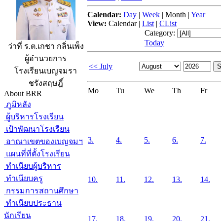
Calendar:
Day
|
Week
|
Month
|
Year
View:
Calendar
|
List
|
CList
Category:
Today
ว่าที่ ร.ต.เกชา กลิ่นเพ็ง
ผู้อำนวยการ
<< July
โรงเรียนเบญจมรา
ชรังสฤษฎิ์
Mo
Tu
We
Th
Fr
About BRR
ภูมิหลัง
ผู้บริหารโรงเรียน
เป้าพัฒนาโรงเรียน
3.
4.
5.
6.
7.
อาณาเขตของเบญจมฯ
แผนที่ที่ตั้งโรงเรียน
ทำเนียบผู้บริหาร
ทำเนียบครู
10.
11.
12.
13.
14.
กรรมการสถานศึกษา
ทำเนียบประธาน
นักเรียน
17.
18.
19.
20.
21.