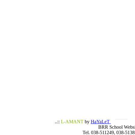
..::
L-AMANT
by
HaYaLeT
BRR School Websi
Tel. 038-511249, 038-5138