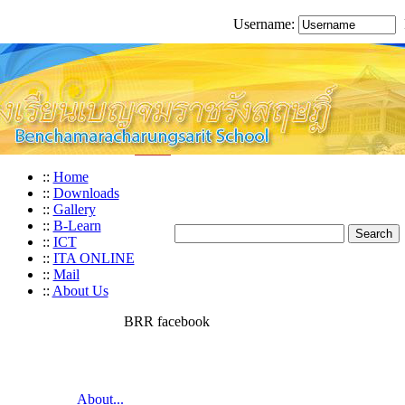
Username:
::
Home
::
Downloads
::
Gallery
::
B-Learn
::
ICT
::
ITA ONLINE
::
Mail
::
About Us
BRR facebook
About...