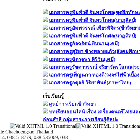
เอกสารครูพิมพ์วดี จันทรโกศล(ชุดฝึกทักษ
เอกสารครูพิมพ์วดี จันทรโกศล(นาฏศิลป์)
เอกสารครูอัมพวรรณ์ เพียรพิจิตร(ชีววิทยา
เอกสารครูพิมพ์วดี จันทรโกศล(นาฏศิลป์)
เอกสารครูอัจฉรัตน์ ยืนนาน(เคมี)
เอกสารครูสุริยา ช้างพลายแก้ว(สังคมศึกษ
เอกสารครูฉัตรฐพร ศิริวัน(เคมี)
เอกสารครูรัชดาวรรณ์ จริยาวัตรโสภณ(ระ
เอกสารครูเพ็ญนภา ทองดี(วงจรไฟฟ้าเบื้อง
เอกสารครูอดุลย์ วิริยาพันธ์(ภาษาไทย)
เว็บเรียนรู้
ศูนย์การเรียนชีววิทยา
บทเรียนออนไลน์​ เรื่อง​ เครื่องดนตรีไทยและ
อ่อนสำลี​ กลุ่มสาระการเรียนรู้ศิลปะ
te Chachoengsao Thailand
14, 038-518779, 038-535069, 038-