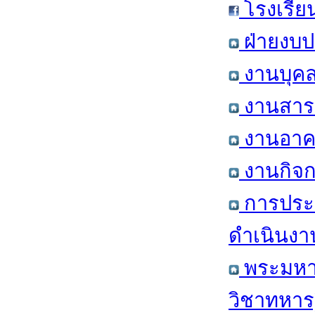
โรงเรีย
ฝ่ายงบป
งานบุคล
งานสารส
งานอาคา
งานกิจก
การประ
ดำเนินงา
พระมหาก
วิชาทหาร