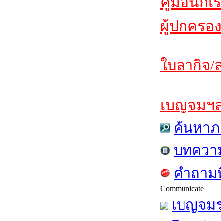
คู่มือนักเ
ผู้ปกครอง
ใบลากิจ/ล
เบญจมฯสาร
ค้นหาภ
บทควา
คำถามท
Communicate
เบญจมร