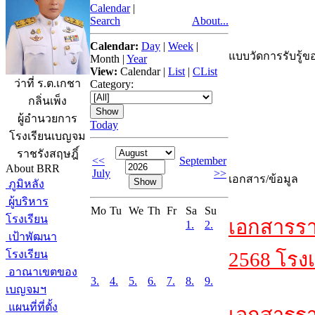
Calendar
|
Search
About...
Calendar:
Day
|
Week
|
แบบวัดการรับรู้ขอ
Month
|
Year
View:
Calendar
|
List
|
CList
ว่าที่ ร.ต.เกชา
Category:
กลิ่นเพ็ง
ผู้อำนวยการ
Today
โรงเรียนเบญจม
ราชรังสฤษฎิ์
<<
September
About BRR
July
>>
เอกสาร/ข้อมูล
ภูมิหลัง
ผู้บริหาร
Mo
Tu
We
Th
Fr
Sa
Su
โรงเรียน
เอกสารรา
1.
2.
เป้าพัฒนา
โรงเรียน
2568 โรงเ
อาณาเขตของ
3.
4.
5.
6.
7.
8.
9.
เบญจมฯ
แผนที่ที่ตั้ง