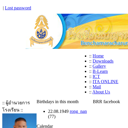
|
Lost password
::
Home
::
Downloads
::
Gallery
::
B-Learn
::
ICT
::
ITA ONLINE
::
Mail
::
About Us
Birthdays in this month
BRR facebook
:: ผู้อำนวยการ
โรงเรียน ::
22.08.1949
rong_nan
(77)
Calendar