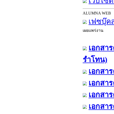
เว็บไซต์
ALUMNA WEB
เฟซบุ๊ค
เผยแพร่งาน
เอกสารค
รำโทน)
เอกสารค
เอกสารค
เอกสารค
เอกสารค