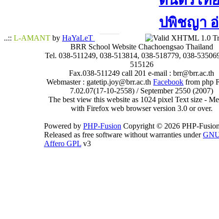
ดนตรีไทย​ 
ปพิชญา​ อ
..::
L-AMANT
by
HaYaLeT
BRR School Website Chachoengsao Thailand
Tel. 038-511249, 038-513814, 038-518779, 038-535069
515126
Fax.038-511249 call 201 e-mail : brr@brr.ac.th
Webmaster : gatetip.joy@brr.ac.th
Facebook
from php 
7.02.07(17-10-2558) / September 2550 (2007)
The best view this website as 1024 pixel Text size - 
with Firefox web browser version 3.0 or over.
Powered by
PHP-Fusion
Copyright © 2026 PHP-Fusion
Released as free software without warranties under
GN
Affero GPL
v3