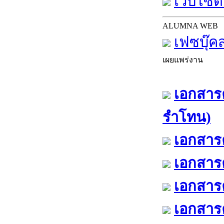
เว็บไซต์
ALUMNA WEB
เฟซบุ๊ค
เผยแพร่งาน
เอกสารค
รำโทน)
เอกสารค
เอกสารค
เอกสารค
เอกสารค