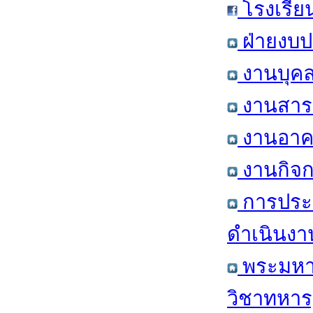
โรงเรีย
ฝ่ายงบป
งานบุคล
งานสารส
งานอาคา
งานกิจก
การประ
ดำเนินงา
พระมหาก
วิชาทหาร