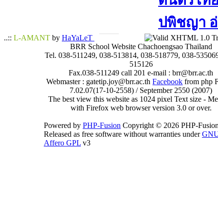
ดนตรีไทย​ 
ปพิชญา​ อ
..::
L-AMANT
by
HaYaLeT
BRR School Website Chachoengsao Thailand
Tel. 038-511249, 038-513814, 038-518779, 038-535069
515126
Fax.038-511249 call 201 e-mail : brr@brr.ac.th
Webmaster : gatetip.joy@brr.ac.th
Facebook
from php 
7.02.07(17-10-2558) / September 2550 (2007)
The best view this website as 1024 pixel Text size - 
with Firefox web browser version 3.0 or over.
Powered by
PHP-Fusion
Copyright © 2026 PHP-Fusion
Released as free software without warranties under
GN
Affero GPL
v3