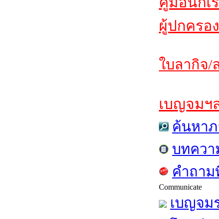
คู่มือนักเ
ผู้ปกครอง
ใบลากิจ/ล
เบญจมฯสาร
ค้นหาภ
บทควา
คำถามท
Communicate
เบญจมร