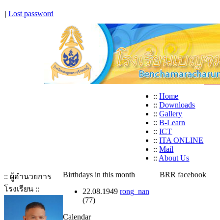
|
Lost password
::
Home
::
Downloads
::
Gallery
::
B-Learn
::
ICT
::
ITA ONLINE
::
Mail
::
About Us
Birthdays in this month
BRR facebook
:: ผู้อำนวยการ
โรงเรียน ::
22.08.1949
rong_nan
(77)
Calendar