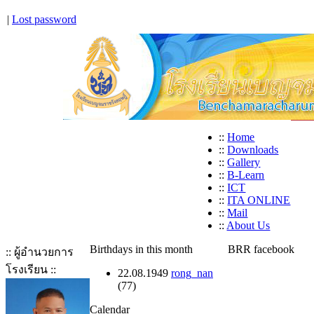
|
Lost password
::
Home
::
Downloads
::
Gallery
::
B-Learn
::
ICT
::
ITA ONLINE
::
Mail
::
About Us
Birthdays in this month
BRR facebook
:: ผู้อำนวยการ
โรงเรียน ::
22.08.1949
rong_nan
(77)
Calendar