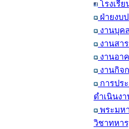
โรงเรีย
ฝ่ายงบป
งานบุคล
งานสารส
งานอาคา
งานกิจก
การประ
ดำเนินงา
พระมหาก
วิชาทหาร