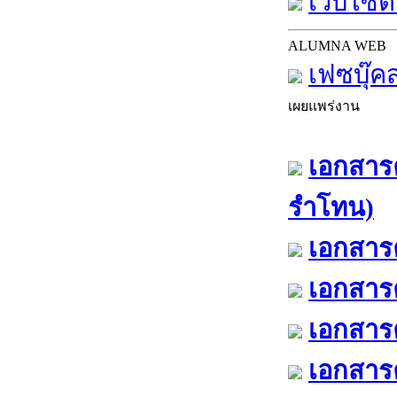
เว็บไซต์
ALUMNA WEB
เฟซบุ๊ค
เผยแพร่งาน
เอกสารค
รำโทน)
เอกสารค
เอกสารค
เอกสารค
เอกสารค