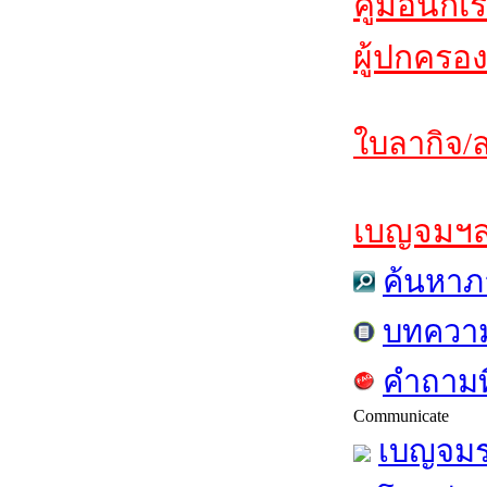
คู่มือนักเ
ผู้ปกครอง
ใบลากิจ/ล
เบญจมฯสาร
ค้นหาภ
บทควา
คำถามท
Communicate
เบญจมร