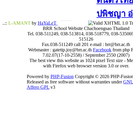
ดนตรีไทย​ 
ปพิชญา​ อ
..::
L-AMANT
by
HaYaLeT
BRR School Website Chachoengsao Thailand
Tel. 038-511249, 038-513814, 038-518779, 038-535069
515126
Fax.038-511249 call 201 e-mail : brr@brr.ac.th
Webmaster : gatetip.joy@brr.ac.th
Facebook
from php 
7.02.07(17-10-2558) / September 2550 (2007)
The best view this website as 1024 pixel Text size - 
with Firefox web browser version 3.0 or over.
Powered by
PHP-Fusion
Copyright © 2026 PHP-Fusion
Released as free software without warranties under
GN
Affero GPL
v3