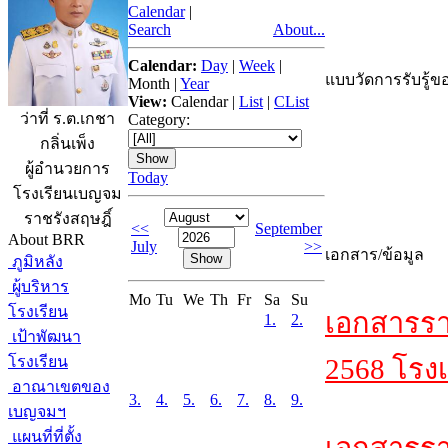
Calendar
|
Search
About...
Calendar:
Day
|
Week
|
แบบวัดการรับรู้ขอ
Month
|
Year
View:
Calendar
|
List
|
CList
ว่าที่ ร.ต.เกชา
Category:
กลิ่นเพ็ง
ผู้อำนวยการ
Today
โรงเรียนเบญจม
ราชรังสฤษฎิ์
<<
September
About BRR
July
>>
เอกสาร/ข้อมูล
ภูมิหลัง
ผู้บริหาร
Mo
Tu
We
Th
Fr
Sa
Su
โรงเรียน
เอกสารรา
1.
2.
เป้าพัฒนา
โรงเรียน
2568 โรงเ
อาณาเขตของ
3.
4.
5.
6.
7.
8.
9.
เบญจมฯ
แผนที่ที่ตั้ง