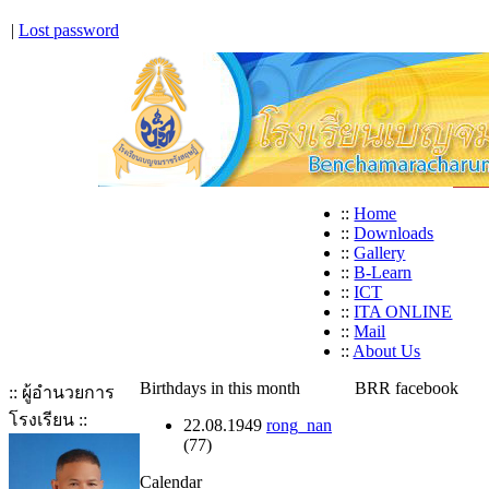
|
Lost password
::
Home
::
Downloads
::
Gallery
::
B-Learn
::
ICT
::
ITA ONLINE
::
Mail
::
About Us
Birthdays in this month
BRR facebook
:: ผู้อำนวยการ
โรงเรียน ::
22.08.1949
rong_nan
(77)
Calendar