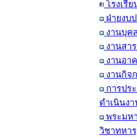
โรงเรีย
ฝ่ายงบป
งานบุคล
งานสารส
งานอาคา
งานกิจก
การประ
ดำเนินงา
พระมหาก
วิชาทหาร