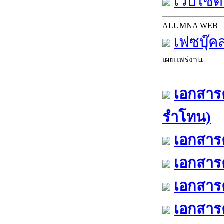
เว็บไซต์
ALUMNA WEB
เฟซบุ๊ค
เผยแพร่งาน
เอกสารค
รำโทน)
เอกสารค
เอกสารค
เอกสารค
เอกสารค