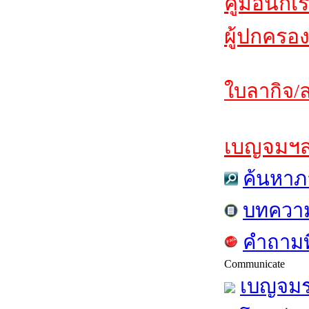
คู่มือนักเ
ผู้ปกครอง
ใบลากิจ/ล
เบญจมฯสาร
ค้นหาภ
บทควา
คำถามท
Communicate
เบญจมร