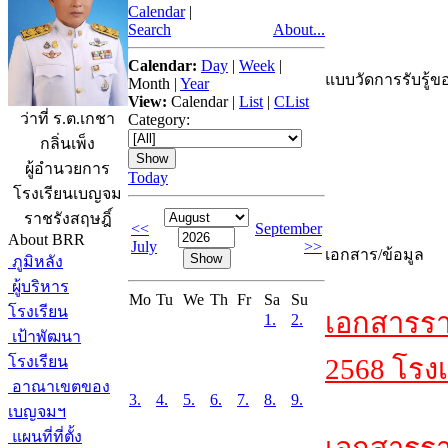
Calendar
|
Search
About...
Calendar:
Day
|
Week
|
แบบวัดการรับรู้ขอ
Month
|
Year
View:
Calendar
|
List
|
CList
ว่าที่ ร.ต.เกชา
Category:
กลิ่นเพ็ง
ผู้อำนวยการ
Today
โรงเรียนเบญจม
ราชรังสฤษฎิ์
<<
September
About BRR
July
>>
เอกสาร/ข้อมูล
ภูมิหลัง
ผู้บริหาร
Mo
Tu
We
Th
Fr
Sa
Su
โรงเรียน
เอกสารรา
1.
2.
เป้าพัฒนา
โรงเรียน
2568 โรงเ
อาณาเขตของ
3.
4.
5.
6.
7.
8.
9.
เบญจมฯ
แผนที่ที่ตั้ง