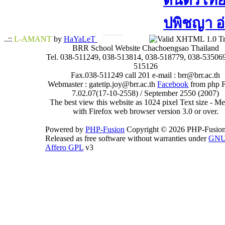
ดนตรีไทย​ 
ปพิชญา​ อ
..::
L-AMANT
by
HaYaLeT
BRR School Website Chachoengsao Thailand
Tel. 038-511249, 038-513814, 038-518779, 038-535069
515126
Fax.038-511249 call 201 e-mail : brr@brr.ac.th
Webmaster : gatetip.joy@brr.ac.th
Facebook
from php 
7.02.07(17-10-2558) / September 2550 (2007)
The best view this website as 1024 pixel Text size - 
with Firefox web browser version 3.0 or over.
Powered by
PHP-Fusion
Copyright © 2026 PHP-Fusion
Released as free software without warranties under
GN
Affero GPL
v3