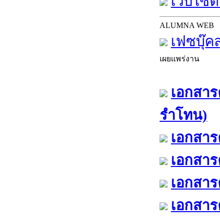
เว็บไซต์
ALUMNA WEB
เฟซบุ๊ค
เผยแพร่งาน
เอกสารค
รำโทน)
เอกสารค
เอกสารค
เอกสารค
เอกสารค