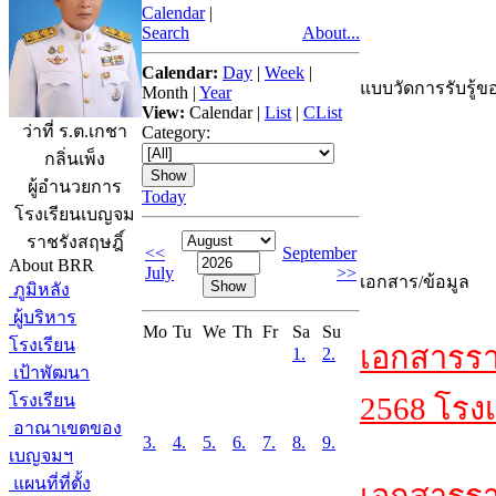
Calendar
|
Search
About...
Calendar:
Day
|
Week
|
แบบวัดการรับรู้ขอ
Month
|
Year
View:
Calendar
|
List
|
CList
ว่าที่ ร.ต.เกชา
Category:
กลิ่นเพ็ง
ผู้อำนวยการ
Today
โรงเรียนเบญจม
ราชรังสฤษฎิ์
<<
September
About BRR
July
>>
เอกสาร/ข้อมูล
ภูมิหลัง
ผู้บริหาร
Mo
Tu
We
Th
Fr
Sa
Su
โรงเรียน
เอกสารรา
1.
2.
เป้าพัฒนา
โรงเรียน
2568 โรงเ
อาณาเขตของ
3.
4.
5.
6.
7.
8.
9.
เบญจมฯ
แผนที่ที่ตั้ง