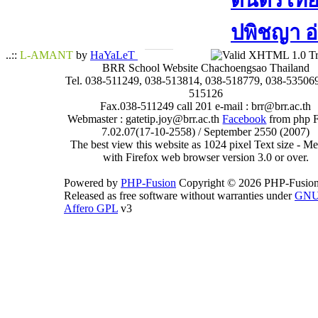
ดนตรีไทย​ 
ปพิชญา​ อ
..::
L-AMANT
by
HaYaLeT
BRR School Website Chachoengsao Thailand
Tel. 038-511249, 038-513814, 038-518779, 038-535069
515126
Fax.038-511249 call 201 e-mail : brr@brr.ac.th
Webmaster : gatetip.joy@brr.ac.th
Facebook
from php 
7.02.07(17-10-2558) / September 2550 (2007)
The best view this website as 1024 pixel Text size - 
with Firefox web browser version 3.0 or over.
Powered by
PHP-Fusion
Copyright © 2026 PHP-Fusion
Released as free software without warranties under
GN
Affero GPL
v3