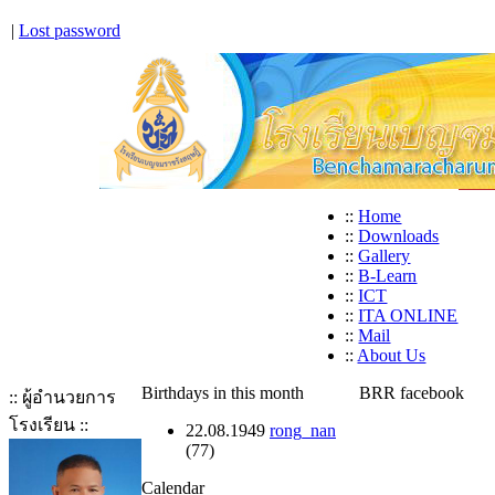
|
Lost password
::
Home
::
Downloads
::
Gallery
::
B-Learn
::
ICT
::
ITA ONLINE
::
Mail
::
About Us
Birthdays in this month
BRR facebook
:: ผู้อำนวยการ
โรงเรียน ::
22.08.1949
rong_nan
(77)
Calendar