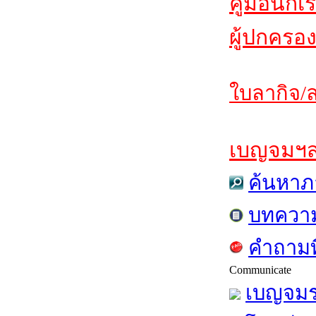
คู่มือนักเ
ผู้ปกครอง
ใบลากิจ/ล
เบญจมฯสาร
ค้นหาภ
บทควา
คำถามท
Communicate
เบญจมร