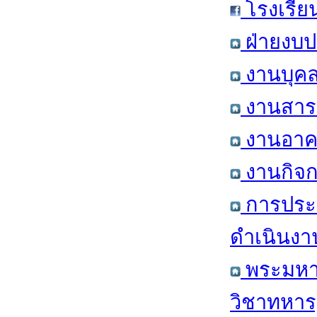
โรงเรีย
ฝ่ายงบป
งานบุคล
งานสารส
งานอาคา
งานกิจก
การประ
ดำเนินงา
พระมหาก
วิชาทหาร