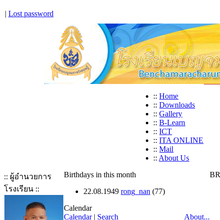
|
Lost password
::
Home
::
Downloads
::
Gallery
::
B-Learn
::
ICT
::
ITA ONLINE
::
Mail
::
About Us
Birthdays in this month
BR
:: ผู้อำนวยการ
โรงเรียน ::
22.08.1949
rong_nan
(77)
Calendar
Calendar
|
Search
About...