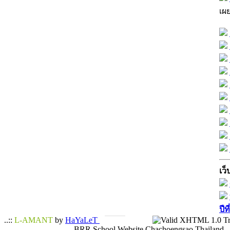
เผ
เว็
ปีท
..::
L-AMANT
by
HaYaLeT
BRR School Website Chachoengsao Thailand