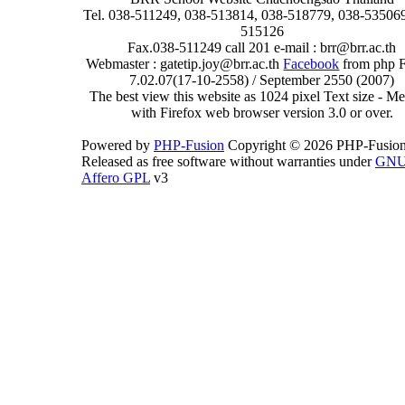
Tel. 038-511249, 038-513814, 038-518779, 038-535069
515126
Fax.038-511249 call 201 e-mail : brr@brr.ac.th
Webmaster : gatetip.joy@brr.ac.th
Facebook
from php 
7.02.07(17-10-2558) / September 2550 (2007)
The best view this website as 1024 pixel Text size - 
with Firefox web browser version 3.0 or over.
Powered by
PHP-Fusion
Copyright © 2026 PHP-Fusion
Released as free software without warranties under
GN
Affero GPL
v3