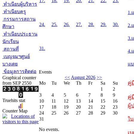
17.
18.
19.
20.
21.
22.
23.
ทำเนียบผู้บริหาร
ทำเนียบครู
1.
กรรมการสถาน
24.
25.
26.
27.
28.
29.
30.
2.
ศึกษา
ทำเนียบประธาน
3.
นักเรียน
31.
สถานที่
4.
เบญจมฯศูนย์
บางเตย
แบ
ข้อมูลการติดต่อ
Events
<<
August 2026
>>
Graphical counter
คู
from SEP 2550
Mo
Tu
We
Th
Fr
Sa
Su
1
2
3
4
5
6
7
8
9
คู่
Truehits stat
10
11
12
13
14
15
16
ผู
17
18
19
20
21
22
23
Counter Map
24
25
26
27
28
29
30
31
ใบ
No events.
เบ