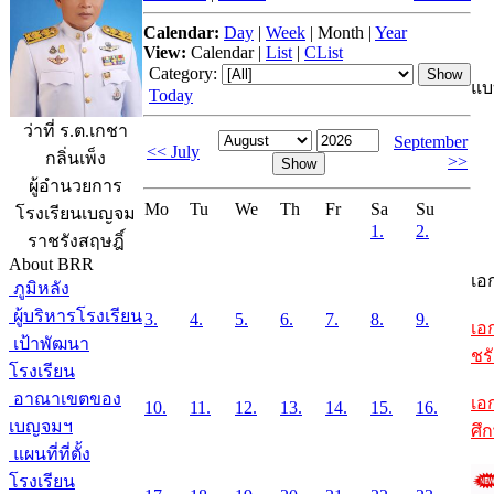
Calendar:
Day
|
Week
|
Month
|
Year
View:
Calendar
|
List
|
CList
Category:
แบ
Today
ว่าที่ ร.ต.เกชา
September
<< July
กลิ่นเพ็ง
>>
ผู้อำนวยการ
Mo
Tu
We
Th
Fr
Sa
Su
โรงเรียนเบญจม
1.
2.
ราชรังสฤษฎิ์
About BRR
เอ
ภูมิหลัง
ผู้บริหารโรงเรียน
3.
4.
5.
6.
7.
8.
9.
เอ
เป้าพัฒนา
ชรั
โรงเรียน
อาณาเขตของ
เอ
10.
11.
12.
13.
14.
15.
16.
เบญจมฯ
ศึ
แผนที่ที่ตั้ง
โรงเรียน