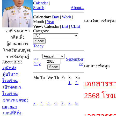
Calendar
|
Search
About...
Calendar:
Day
|
Week
|
แบบวัดการรับรู้ขอ
Month
|
Year
View:
Calendar
|
List
|
CList
ว่าที่ ร.ต.เกชา
Category:
กลิ่นเพ็ง
ผู้อำนวยการ
Today
โรงเรียนเบญจม
ราชรังสฤษฎิ์
<<
September
About BRR
July
>>
เอกสาร/ข้อมูล
ภูมิหลัง
ผู้บริหาร
Mo
Tu
We
Th
Fr
Sa
Su
โรงเรียน
เอกสารรา
1.
2.
เป้าพัฒนา
โรงเรียน
2568 โรงเ
อาณาเขตของ
3.
4.
5.
6.
7.
8.
9.
เบญจมฯ
แผนที่ที่ตั้ง