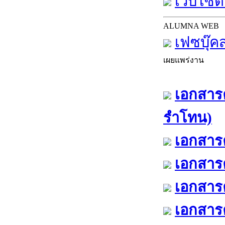
เว็บไซต์
ALUMNA WEB
เฟซบุ๊ค
เผยแพร่งาน
เอกสารค
รำโทน)
เอกสารค
เอกสารค
เอกสารค
เอกสารค