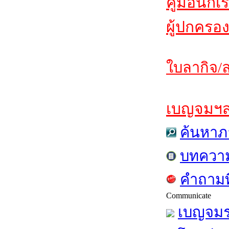
คู่มือนักเ
ผู้ปกครอง
ใบลากิจ/ล
เบญจมฯสาร
ค้นหาภ
บทควา
คำถามท
Communicate
เบญจมร