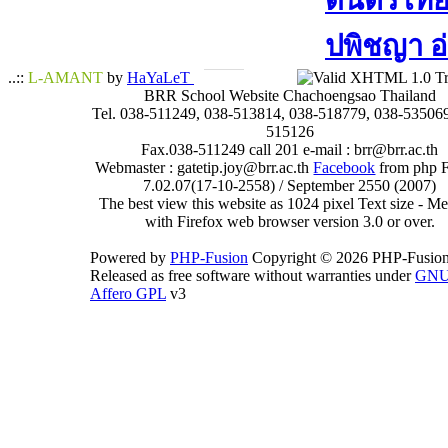
ดนตรีไทย​ 
ปพิชญา​ อ
..::
L-AMANT
by
HaYaLeT
BRR School Website Chachoengsao Thailand
Tel. 038-511249, 038-513814, 038-518779, 038-535069
515126
Fax.038-511249 call 201 e-mail : brr@brr.ac.th
Webmaster : gatetip.joy@brr.ac.th
Facebook
from php 
7.02.07(17-10-2558) / September 2550 (2007)
The best view this website as 1024 pixel Text size - 
with Firefox web browser version 3.0 or over.
Powered by
PHP-Fusion
Copyright © 2026 PHP-Fusion
Released as free software without warranties under
GN
Affero GPL
v3