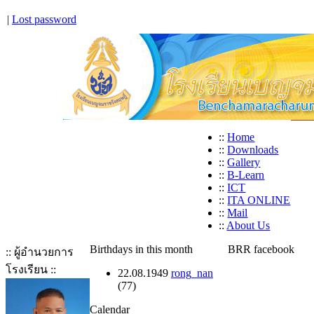
|
Lost password
::
Home
::
Downloads
::
Gallery
::
B-Learn
::
ICT
::
ITA ONLINE
::
Mail
::
About Us
Birthdays in this month
BRR facebook
:: ผู้อำนวยการ
โรงเรียน ::
22.08.1949
rong_nan
(77)
Calendar