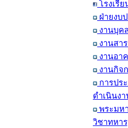
โรงเรีย
ฝ่ายงบป
งานบุคล
งานสารส
งานอาคา
งานกิจก
การประ
ดำเนินงา
พระมหาก
วิชาทหาร