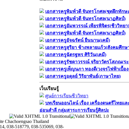
เอกสารครูพิมพ์วดี จันทรโกศล(ชุดฝึกทักษ
เอกสารครูพิมพ์วดี จันทรโกศล(นาฏศิลป์)
เอกสารครูอัมพวรรณ์ เพียรพิจิตร(ชีววิทยา
เอกสารครูพิมพ์วดี จันทรโกศล(นาฏศิลป์)
เอกสารครูอัจฉรัตน์ ยืนนาน(เคมี)
เอกสารครูสุริยา ช้างพลายแก้ว(สังคมศึกษ
เอกสารครูฉัตรฐพร ศิริวัน(เคมี)
เอกสารครูรัชดาวรรณ์ จริยาวัตรโสภณ(ระ
เอกสารครูเพ็ญนภา ทองดี(วงจรไฟฟ้าเบื้อง
เอกสารครูอดุลย์ วิริยาพันธ์(ภาษาไทย)
เว็บเรียนรู้
ศูนย์การเรียนชีววิทยา
บทเรียนออนไลน์​ เรื่อง​ เครื่องดนตรีไทยและ
อ่อนสำลี​ กลุ่มสาระการเรียนรู้ศิลปะ
te Chachoengsao Thailand
14, 038-518779, 038-535069, 038-