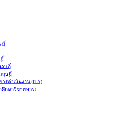
ฎิ์
ิ์
ฤษฎิ์
ฤษฎิ์
ารดำเนินงาน (ITA)
ักศึกษาวิชาทหาร)