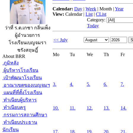
Calendar:
Day
|
Week
|
Month
|
Year
View:
Calendar
|
List
|
CList
Category:
Today
ว่าที่ ร.ต.เกชา กลิ่นเพ็ง
ผู้อำนวยการ
<< July
โรงเรียนเบญจมรา
ชรังสฤษฎิ์
Mo
Tu
We
Th
Fr
About BRR
ภูมิหลัง
ผู้บริหารโรงเรียน
เป้าพัฒนาโรงเรียน
3.
4.
5.
6.
7.
อาณาเขตของเบญจมฯ
แผนที่ที่ตั้งโรงเรียน
ทำเนียบผู้บริหาร
ทำเนียบครู
10.
11.
12.
13.
14.
กรรมการสถานศึกษา
ทำเนียบประธาน
นักเรียน
17.
18.
19.
20.
21.