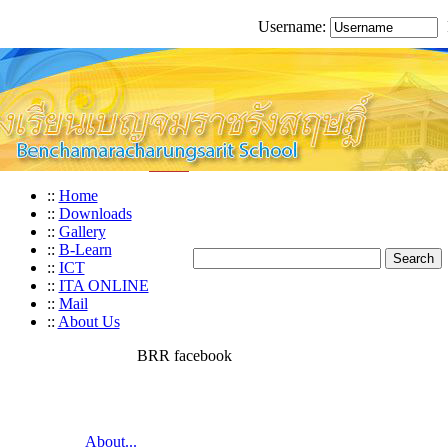
Username:
::
Home
::
Downloads
::
Gallery
::
B-Learn
::
ICT
::
ITA ONLINE
::
Mail
::
About Us
BRR facebook
About...