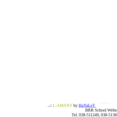
..::
L-AMANT
by
HaYaLeT
BRR School Websi
Tel. 038-511249, 038-5138