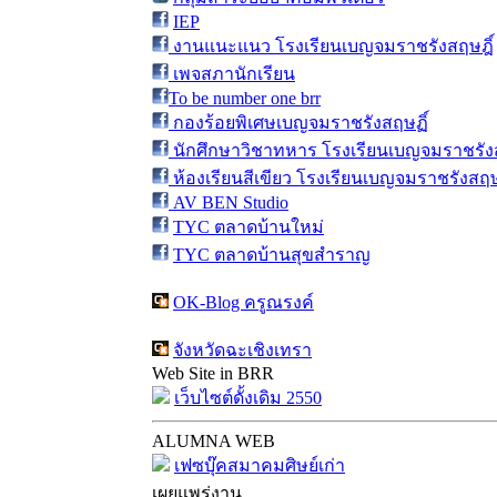
IEP
งานแนะแนว โรงเรียนเบญจมราชรังสฤษฎิ์
เพจสภานักเรียน
To be number one brr
กองร้อยพิเศษเบญจมราชรังสฤษฏิ์
นักศึกษาวิชาทหาร โรงเรียนเบญจมราชรังส
ห้องเรียนสีเขียว โรงเรียนเบญจมราชรังสฤษ
AV BEN Studio
TYC ตลาดบ้านใหม่
TYC ตลาดบ้านสุขสำราญ
OK-Blog ครูณรงค์
จังหวัดฉะเชิงเทรา
Web Site in BRR
เว็บไซต์ดั้งเดิม 2550
ALUMNA WEB
เฟซบุ๊คสมาคมศิษย์เก่า
เผยแพร่งาน