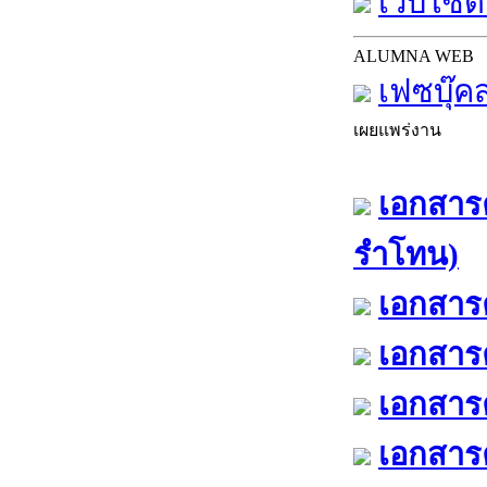
เว็บไซต์
ALUMNA WEB
เฟซบุ๊ค
เผยแพร่งาน
เอกสารค
รำโทน)
เอกสารค
เอกสารค
เอกสารค
เอกสารค