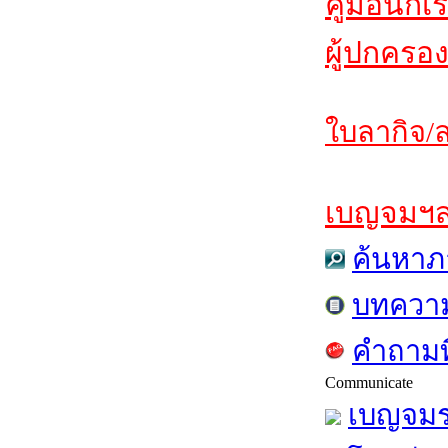
คู่มือนักเ
ผู้ปกครอง
ใบลากิจ/ล
เบญจมฯสาร
ค้นหาภ
บทควา
คำถามท
Communicate
เบญจมร