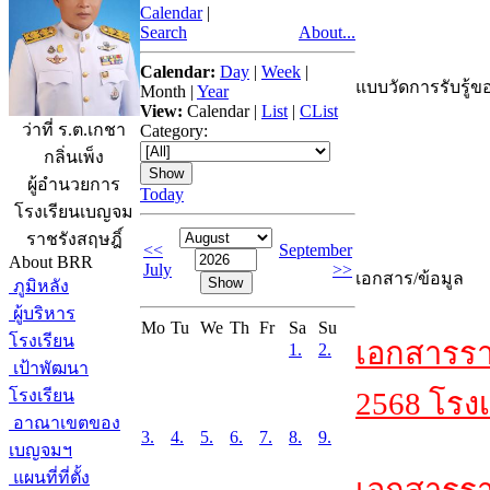
Calendar
|
Search
About...
Calendar:
Day
|
Week
|
แบบวัดการรับรู้ขอ
Month
|
Year
View:
Calendar
|
List
|
CList
ว่าที่ ร.ต.เกชา
Category:
กลิ่นเพ็ง
ผู้อำนวยการ
Today
โรงเรียนเบญจม
ราชรังสฤษฎิ์
<<
September
About BRR
July
>>
เอกสาร/ข้อมูล
ภูมิหลัง
ผู้บริหาร
Mo
Tu
We
Th
Fr
Sa
Su
โรงเรียน
เอกสารรา
1.
2.
เป้าพัฒนา
โรงเรียน
2568 โรงเ
อาณาเขตของ
3.
4.
5.
6.
7.
8.
9.
เบญจมฯ
แผนที่ที่ตั้ง