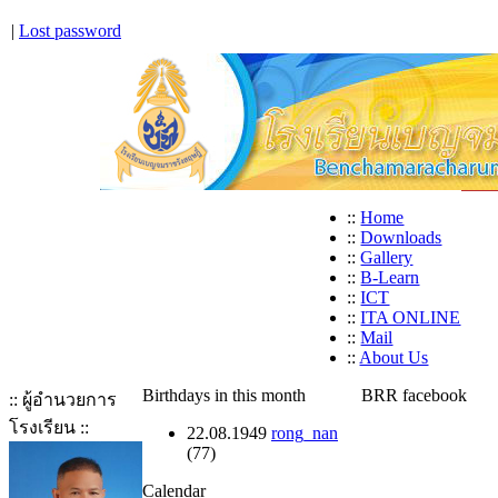
|
Lost password
::
Home
::
Downloads
::
Gallery
::
B-Learn
::
ICT
::
ITA ONLINE
::
Mail
::
About Us
Birthdays in this month
BRR facebook
:: ผู้อำนวยการ
โรงเรียน ::
22.08.1949
rong_nan
(77)
Calendar