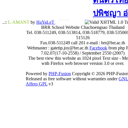
ดนตรีไทย​ 
ปพิชญา​ อ
..::
L-AMANT
by
HaYaLeT
BRR School Website Chachoengsao Thailand
Tel. 038-511249, 038-513814, 038-518779, 038-535069
515126
Fax.038-511249 call 201 e-mail : brr@brr.ac.th
Webmaster : gatetip.joy@brr.ac.th
Facebook
from php 
7.02.07(17-10-2558) / September 2550 (2007)
The best view this website as 1024 pixel Text size - 
with Firefox web browser version 3.0 or over.
Powered by
PHP-Fusion
Copyright © 2026 PHP-Fusion
Released as free software without warranties under
GN
Affero GPL
v3