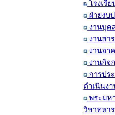
โรงเรีย
ฝ่ายงบป
งานบุคล
งานสารส
งานอาคา
งานกิจก
การประ
ดำเนินงา
พระมหาก
วิชาทหาร