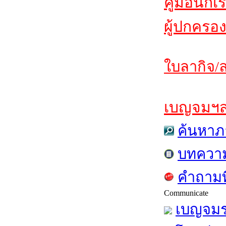
คู่มือนักเ
ผู้ปกครอง
ใบลากิจ/ล
เบญจมฯสาร
ค้นหาภ
บทควา
คำถามท
Communicate
เบญจมร