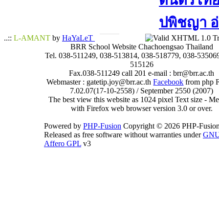
ดนตรีไทย​ 
ปพิชญา​ อ
..::
L-AMANT
by
HaYaLeT
BRR School Website Chachoengsao Thailand
Tel. 038-511249, 038-513814, 038-518779, 038-535069
515126
Fax.038-511249 call 201 e-mail : brr@brr.ac.th
Webmaster : gatetip.joy@brr.ac.th
Facebook
from php 
7.02.07(17-10-2558) / September 2550 (2007)
The best view this website as 1024 pixel Text size - 
with Firefox web browser version 3.0 or over.
Powered by
PHP-Fusion
Copyright © 2026 PHP-Fusion
Released as free software without warranties under
GN
Affero GPL
v3