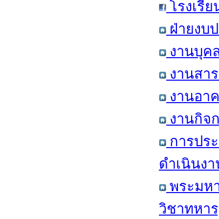
โรงเรีย
ฝ่ายงบป
งานบุคล
งานสารส
งานอาคา
งานกิจก
การประ
ดำเนินงา
พระมหาก
วิชาทหาร