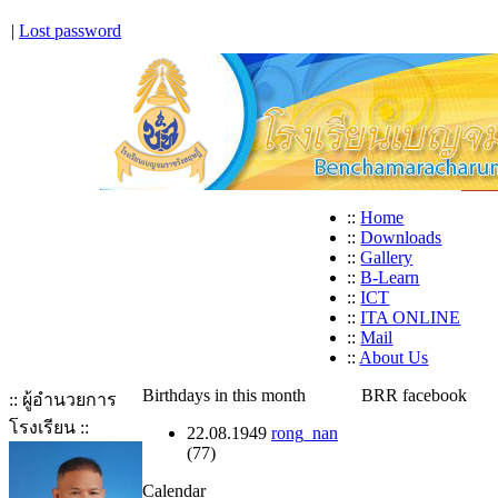
|
Lost password
::
Home
::
Downloads
::
Gallery
::
B-Learn
::
ICT
::
ITA ONLINE
::
Mail
::
About Us
Birthdays in this month
BRR facebook
:: ผู้อำนวยการ
โรงเรียน ::
22.08.1949
rong_nan
(77)
Calendar