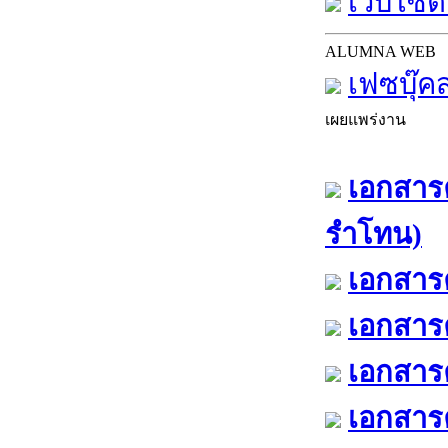
เว็บไซต์
ALUMNA WEB
เฟซบุ๊ค
เผยแพร่งาน
เอกสารค
รำโทน)
เอกสารค
เอกสารค
เอกสารค
เอกสารค