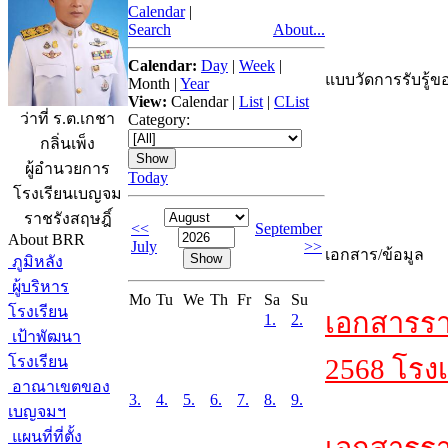
Calendar
|
Search
About...
Calendar:
Day
|
Week
|
แบบวัดการรับรู้ขอ
Month
|
Year
View:
Calendar
|
List
|
CList
ว่าที่ ร.ต.เกชา
Category:
กลิ่นเพ็ง
ผู้อำนวยการ
Today
โรงเรียนเบญจม
ราชรังสฤษฎิ์
<<
September
About BRR
July
>>
เอกสาร/ข้อมูล
ภูมิหลัง
ผู้บริหาร
Mo
Tu
We
Th
Fr
Sa
Su
โรงเรียน
เอกสารรา
1.
2.
เป้าพัฒนา
โรงเรียน
2568 โรงเ
อาณาเขตของ
3.
4.
5.
6.
7.
8.
9.
เบญจมฯ
แผนที่ที่ตั้ง