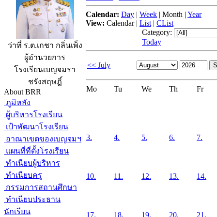
Calendar:
Day
|
Week
|
Month
|
Year
View:
Calendar
|
List
|
CList
Category:
Today
ว่าที่ ร.ต.เกชา กลิ่นเพ็ง
ผู้อำนวยการ
<< July
โรงเรียนเบญจมรา
ชรังสฤษฎิ์
Mo
Tu
We
Th
Fr
About BRR
ภูมิหลัง
ผู้บริหารโรงเรียน
เป้าพัฒนาโรงเรียน
3.
4.
5.
6.
7.
อาณาเขตของเบญจมฯ
แผนที่ที่ตั้งโรงเรียน
ทำเนียบผู้บริหาร
ทำเนียบครู
10.
11.
12.
13.
14.
กรรมการสถานศึกษา
ทำเนียบประธาน
นักเรียน
17.
18.
19.
20.
21.