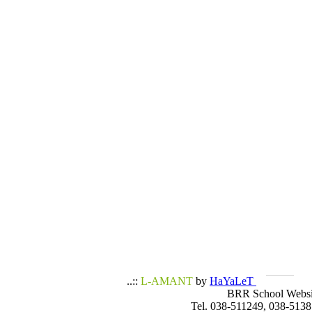
..::
L-AMANT
by
HaYaLeT
BRR School Websi
Tel. 038-511249, 038-5138