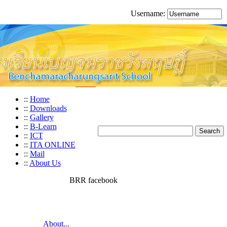
Username:
::
Home
::
Downloads
::
Gallery
::
B-Learn
::
ICT
::
ITA ONLINE
::
Mail
::
About Us
BRR facebook
About...