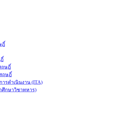
ฎิ์
ิ์
ฤษฎิ์
ฤษฎิ์
ารดำเนินงาน (ITA)
ักศึกษาวิชาทหาร)