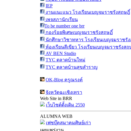
IEP
งานแนะแนว โรงเรียนเบญจมราชรังสฤษฎิ์
เพจสภานักเรียน
To be number one brr
กองร้อยพิเศษเบญจมราชรังสฤษฏิ์
นักศึกษาวิชาทหาร โรงเรียนเบญจมราชรังส
ห้องเรียนสีเขียว โรงเรียนเบญจมราชรังสฤษ
AV BEN Studio
TYC ตลาดบ้านใหม่
TYC ตลาดบ้านสุขสำราญ
OK-Blog ครูณรงค์
จังหวัดฉะเชิงเทรา
Web Site in BRR
เว็บไซต์ดั้งเดิม 2550
ALUMNA WEB
เฟซบุ๊คสมาคมศิษย์เก่า
เผยแพร่งาน