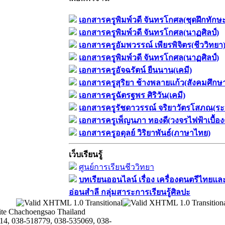
เอกสารครูพิมพ์วดี จันทรโกศล(ชุดฝึกทักษ
เอกสารครูพิมพ์วดี จันทรโกศล(นาฏศิลป์)
เอกสารครูอัมพวรรณ์ เพียรพิจิตร(ชีววิทยา
เอกสารครูพิมพ์วดี จันทรโกศล(นาฏศิลป์)
เอกสารครูอัจฉรัตน์ ยืนนาน(เคมี)
เอกสารครูสุริยา ช้างพลายแก้ว(สังคมศึกษ
เอกสารครูฉัตรฐพร ศิริวัน(เคมี)
เอกสารครูรัชดาวรรณ์ จริยาวัตรโสภณ(ระ
เอกสารครูเพ็ญนภา ทองดี(วงจรไฟฟ้าเบื้อง
เอกสารครูอดุลย์ วิริยาพันธ์(ภาษาไทย)
เว็บเรียนรู้
ศูนย์การเรียนชีววิทยา
บทเรียนออนไลน์​ เรื่อง​ เครื่องดนตรีไทยและ
อ่อนสำลี​ กลุ่มสาระการเรียนรู้ศิลปะ
te Chachoengsao Thailand
14, 038-518779, 038-535069, 038-