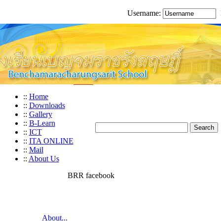
Username:
::
Home
::
Downloads
::
Gallery
::
B-Learn
::
ICT
::
ITA ONLINE
::
Mail
::
About Us
BRR facebook
About...