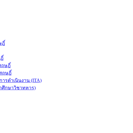
ฎิ์
ิ์
ฤษฎิ์
ฤษฎิ์
ารดำเนินงาน (ITA)
ักศึกษาวิชาทหาร)