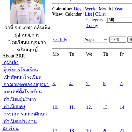
Calendar:
Day
|
Week
|
Month
|
Year
View:
Calendar
|
List
|
CList
Category:
Today
ว่าที่ ร.ต.เกชา กลิ่นเพ็ง
ผู้อำนวยการ
<< July
โรงเรียนเบญจมรา
ชรังสฤษฎิ์
Mo
Tu
We
Th
Fr
About BRR
ภูมิหลัง
ผู้บริหารโรงเรียน
เป้าพัฒนาโรงเรียน
3.
4.
5.
6.
7.
อาณาเขตของเบญจมฯ
แผนที่ที่ตั้งโรงเรียน
ทำเนียบผู้บริหาร
ทำเนียบครู
10.
11.
12.
13.
14.
กรรมการสถานศึกษา
ทำเนียบประธาน
นักเรียน
17.
18.
19.
20.
21.