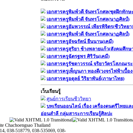
เอกสารครูพิมพ์วดี จันทรโกศล(ชุดฝึกทักษ
เอกสารครูพิมพ์วดี จันทรโกศล(นาฏศิลป์)
เอกสารครูอัมพวรรณ์ เพียรพิจิตร(ชีววิทยา
เอกสารครูพิมพ์วดี จันทรโกศล(นาฏศิลป์)
เอกสารครูอัจฉรัตน์ ยืนนาน(เคมี)
เอกสารครูสุริยา ช้างพลายแก้ว(สังคมศึกษ
เอกสารครูฉัตรฐพร ศิริวัน(เคมี)
เอกสารครูรัชดาวรรณ์ จริยาวัตรโสภณ(ระ
เอกสารครูเพ็ญนภา ทองดี(วงจรไฟฟ้าเบื้อง
เอกสารครูอดุลย์ วิริยาพันธ์(ภาษาไทย)
เว็บเรียนรู้
ศูนย์การเรียนชีววิทยา
บทเรียนออนไลน์​ เรื่อง​ เครื่องดนตรีไทยและ
อ่อนสำลี​ กลุ่มสาระการเรียนรู้ศิลปะ
te Chachoengsao Thailand
14, 038-518779, 038-535069, 038-