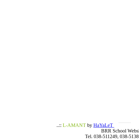
..::
L-AMANT
by
HaYaLeT
BRR School Websi
Tel. 038-511249, 038-5138