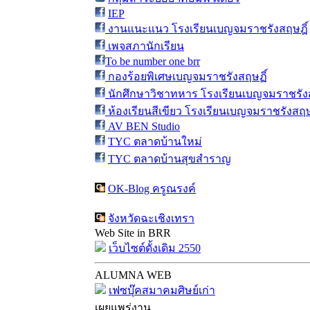
IEP
งานแนะแนว โรงเรียนเบญจมราชรังสฤษฎิ์
เพจสภานักเรียน
To be number one brr
กองร้อยพิเศษเบญจมราชรังสฤษฏิ์
นักศึกษาวิชาทหาร โรงเรียนเบญจมราชรังส
ห้องเรียนสีเขียว โรงเรียนเบญจมราชรังสฤษ
AV BEN Studio
TYC ตลาดบ้านใหม่
TYC ตลาดบ้านสุขสำราญ
OK-Blog ครูณรงค์
จังหวัดฉะเชิงเทรา
Web Site in BRR
เว็บไซต์ดั้งเดิม 2550
ALUMNA WEB
เฟซบุ๊คสมาคมศิษย์เก่า
เผยแพร่งาน