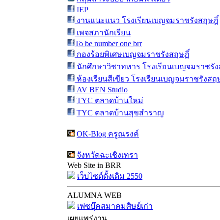
IEP
งานแนะแนว โรงเรียนเบญจมราชรังสฤษฎิ์
เพจสภานักเรียน
To be number one brr
กองร้อยพิเศษเบญจมราชรังสฤษฏิ์
นักศึกษาวิชาทหาร โรงเรียนเบญจมราชรังส
ห้องเรียนสีเขียว โรงเรียนเบญจมราชรังสฤษ
AV BEN Studio
TYC ตลาดบ้านใหม่
TYC ตลาดบ้านสุขสำราญ
OK-Blog ครูณรงค์
จังหวัดฉะเชิงเทรา
Web Site in BRR
เว็บไซต์ดั้งเดิม 2550
ALUMNA WEB
เฟซบุ๊คสมาคมศิษย์เก่า
เผยแพร่งาน