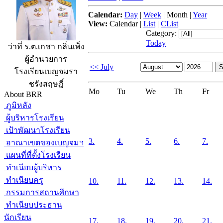
Calendar:
Day
|
Week
|
Month
|
Year
View:
Calendar
|
List
|
CList
Category:
Today
ว่าที่ ร.ต.เกชา กลิ่นเพ็ง
ผู้อำนวยการ
<< July
โรงเรียนเบญจมรา
ชรังสฤษฎิ์
Mo
Tu
We
Th
Fr
About BRR
ภูมิหลัง
ผู้บริหารโรงเรียน
เป้าพัฒนาโรงเรียน
3.
4.
5.
6.
7.
อาณาเขตของเบญจมฯ
แผนที่ที่ตั้งโรงเรียน
ทำเนียบผู้บริหาร
ทำเนียบครู
10.
11.
12.
13.
14.
กรรมการสถานศึกษา
ทำเนียบประธาน
นักเรียน
17.
18.
19.
20.
21.