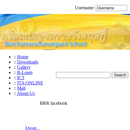
Username:
::
Home
::
Downloads
::
Gallery
::
B-Learn
::
ICT
::
ITA ONLINE
::
Mail
::
About Us
BRR facebook
About...