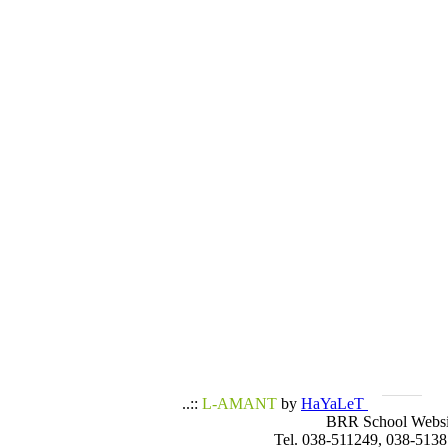
..::
L-AMANT
by
HaYaLeT
BRR School Websi
Tel. 038-511249, 038-5138