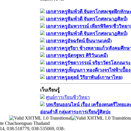
เอกสารครูพิมพ์วดี จันทรโกศล(ชุดฝึกทักษ
เอกสารครูพิมพ์วดี จันทรโกศล(นาฏศิลป์)
เอกสารครูอัมพวรรณ์ เพียรพิจิตร(ชีววิทยา
เอกสารครูพิมพ์วดี จันทรโกศล(นาฏศิลป์)
เอกสารครูอัจฉรัตน์ ยืนนาน(เคมี)
เอกสารครูสุริยา ช้างพลายแก้ว(สังคมศึกษ
เอกสารครูฉัตรฐพร ศิริวัน(เคมี)
เอกสารครูรัชดาวรรณ์ จริยาวัตรโสภณ(ระ
เอกสารครูเพ็ญนภา ทองดี(วงจรไฟฟ้าเบื้อง
เอกสารครูอดุลย์ วิริยาพันธ์(ภาษาไทย)
เว็บเรียนรู้
ศูนย์การเรียนชีววิทยา
บทเรียนออนไลน์​ เรื่อง​ เครื่องดนตรีไทยและ
อ่อนสำลี​ กลุ่มสาระการเรียนรู้ศิลปะ
te Chachoengsao Thailand
14, 038-518779, 038-535069, 038-