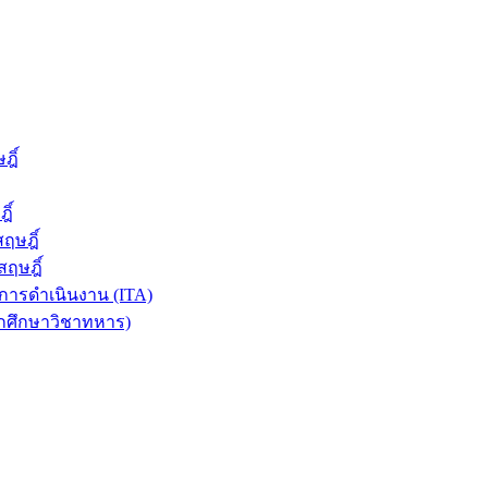
ฎิ์
ิ์
ฤษฎิ์
ฤษฎิ์
ารดำเนินงาน (ITA)
ักศึกษาวิชาทหาร)