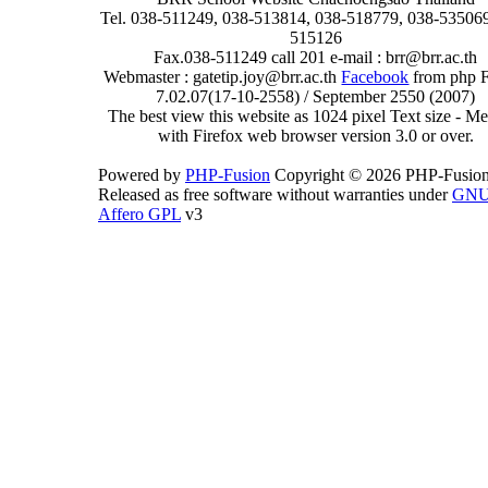
Tel. 038-511249, 038-513814, 038-518779, 038-535069
515126
Fax.038-511249 call 201 e-mail : brr@brr.ac.th
Webmaster : gatetip.joy@brr.ac.th
Facebook
from php 
7.02.07(17-10-2558) / September 2550 (2007)
The best view this website as 1024 pixel Text size - 
with Firefox web browser version 3.0 or over.
Powered by
PHP-Fusion
Copyright © 2026 PHP-Fusion
Released as free software without warranties under
GN
Affero GPL
v3