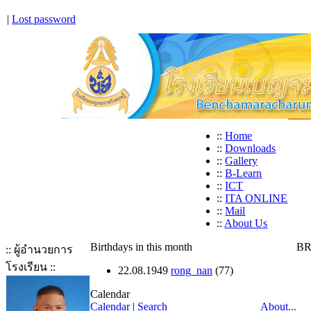
|
Lost password
::
Home
::
Downloads
::
Gallery
::
B-Learn
::
ICT
::
ITA ONLINE
::
Mail
::
About Us
Birthdays in this month
BR
:: ผู้อำนวยการ
โรงเรียน ::
22.08.1949
rong_nan
(77)
Calendar
Calendar
|
Search
About...