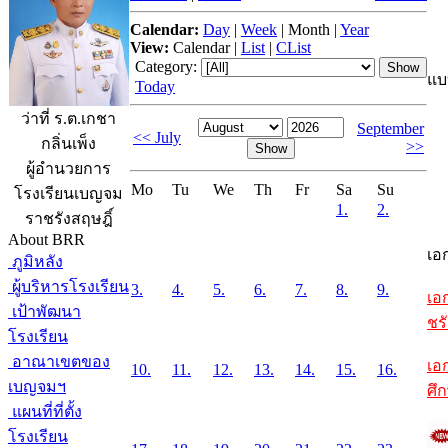
Calendar:
Day
|
Week
|
Month
|
Year
View:
Calendar
|
List
|
CList
Category:
แบ
Today
ว่าที่ ร.ต.เกชา
September
<< July
กลิ่นเพ็ง
>>
ผู้อำนวยการ
Mo
Tu
We
Th
Fr
Sa
Su
โรงเรียนเบญจม
1.
2.
ราชรังสฤษฎิ์
About BRR
เอ
ภูมิหลัง
ผู้บริหารโรงเรียน
3.
4.
5.
6.
7.
8.
9.
เอ
เป้าพัฒนา
ชรั
โรงเรียน
อาณาเขตของ
เอ
10.
11.
12.
13.
14.
15.
16.
เบญจมฯ
ศึ
แผนที่ที่ตั้ง
โรงเรียน