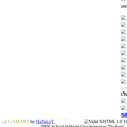
เผ
เว็
ปีท
..::
L-AMANT
by
HaYaLeT
BRR School Website Chachoengsao Thailand