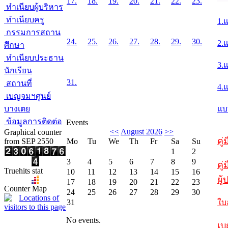
17.
18.
19.
20.
21.
22.
23.
ทำเนียบผู้บริหาร
ทำเนียบครู
1.
กรรมการสถาน
24.
25.
26.
27.
28.
29.
30.
2.
ศึกษา
ทำเนียบประธาน
3.
นักเรียน
31.
สถานที่
4.
เบญจมฯศูนย์
บางเตย
แบ
ข้อมูลการติดต่อ
Events
<<
August 2026
>>
Graphical counter
คู
from SEP 2550
Mo
Tu
We
Th
Fr
Sa
Su
1
2
3
4
5
6
7
8
9
คู่
Truehits stat
10
11
12
13
14
15
16
ผู
17
18
19
20
21
22
23
Counter Map
24
25
26
27
28
29
30
31
ใบ
No events.
เบ