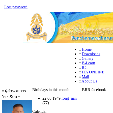
|
Lost password
::
Home
::
Downloads
::
Gallery
::
B-Learn
::
ICT
::
ITA ONLINE
::
Mail
::
About Us
Birthdays in this month
BRR facebook
:: ผู้อำนวยการ
โรงเรียน ::
22.08.1949
rong_nan
(77)
Calendar