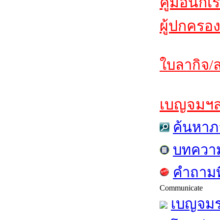
คู่มือนักเ
ผู้ปกครอง
ใบลากิจ/ล
เบญจมฯสาร
ค้นหาภ
บทควา
คำถามท
Communicate
เบญจมร