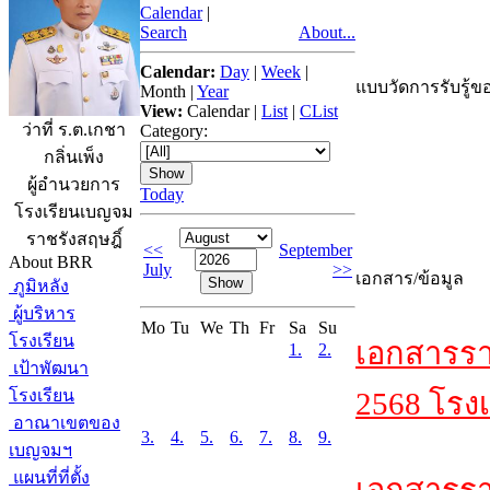
Calendar
|
Search
About...
Calendar:
Day
|
Week
|
แบบวัดการรับรู้ขอ
Month
|
Year
View:
Calendar
|
List
|
CList
ว่าที่ ร.ต.เกชา
Category:
กลิ่นเพ็ง
ผู้อำนวยการ
Today
โรงเรียนเบญจม
ราชรังสฤษฎิ์
<<
September
About BRR
July
>>
เอกสาร/ข้อมูล
ภูมิหลัง
ผู้บริหาร
Mo
Tu
We
Th
Fr
Sa
Su
โรงเรียน
เอกสารรา
1.
2.
เป้าพัฒนา
โรงเรียน
2568 โรงเ
อาณาเขตของ
3.
4.
5.
6.
7.
8.
9.
เบญจมฯ
แผนที่ที่ตั้ง