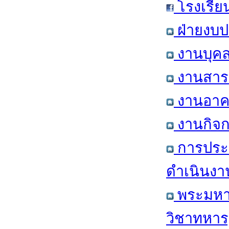
โรงเรีย
ฝ่ายงบป
งานบุคล
งานสารส
งานอาคา
งานกิจก
การประ
ดำเนินงา
พระมหาก
วิชาทหาร