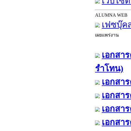
เว็บไซต์
ALUMNA WEB
เฟซบุ๊ค
เผยแพร่งาน
เอกสารค
รำโทน)
เอกสารค
เอกสารค
เอกสารค
เอกสารค