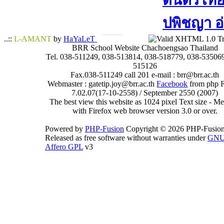
ดนตรีไทย​ 
ปพิชญา​ อ
..::
L-AMANT
by
HaYaLeT
BRR School Website Chachoengsao Thailand
Tel. 038-511249, 038-513814, 038-518779, 038-535069
515126
Fax.038-511249 call 201 e-mail : brr@brr.ac.th
Webmaster : gatetip.joy@brr.ac.th
Facebook
from php 
7.02.07(17-10-2558) / September 2550 (2007)
The best view this website as 1024 pixel Text size - 
with Firefox web browser version 3.0 or over.
Powered by
PHP-Fusion
Copyright © 2026 PHP-Fusion
Released as free software without warranties under
GN
Affero GPL
v3