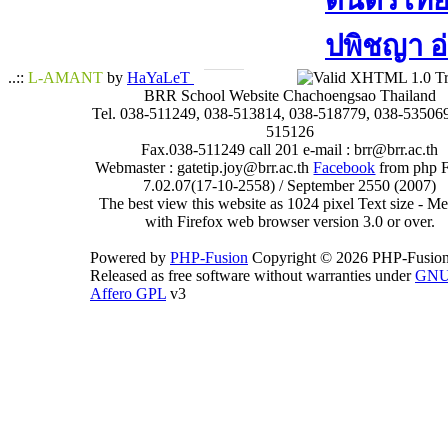
ดนตรีไทย​ 
ปพิชญา​ อ
..::
L-AMANT
by
HaYaLeT
BRR School Website Chachoengsao Thailand
Tel. 038-511249, 038-513814, 038-518779, 038-535069
515126
Fax.038-511249 call 201 e-mail : brr@brr.ac.th
Webmaster : gatetip.joy@brr.ac.th
Facebook
from php 
7.02.07(17-10-2558) / September 2550 (2007)
The best view this website as 1024 pixel Text size - 
with Firefox web browser version 3.0 or over.
Powered by
PHP-Fusion
Copyright © 2026 PHP-Fusion
Released as free software without warranties under
GN
Affero GPL
v3