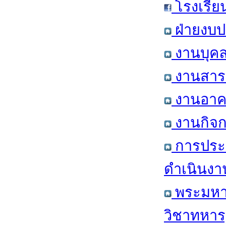
โรงเรีย
ฝ่ายงบป
งานบุคล
งานสารส
งานอาคา
งานกิจก
การประ
ดำเนินงา
พระมหาก
วิชาทหาร