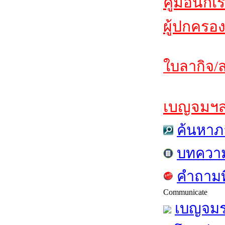
คู่มือนักเ
ผู้ปกครอง
ใบลากิจ/ล
เบญจมฯสาร
ค้นหาภ
บทควา
คำถามท
Communicate
เบญจมร