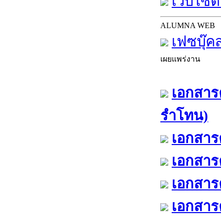
เว็บไซต์
ALUMNA WEB
เฟซบุ๊ค
เผยแพร่งาน
เอกสารค
รำโทน)
เอกสารค
เอกสารค
เอกสารค
เอกสารค