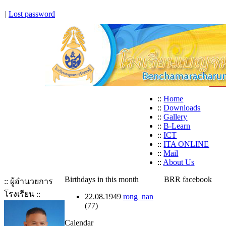
|
Lost password
::
Home
::
Downloads
::
Gallery
::
B-Learn
::
ICT
::
ITA ONLINE
::
Mail
::
About Us
Birthdays in this month
BRR facebook
:: ผู้อำนวยการ
โรงเรียน ::
22.08.1949
rong_nan
(77)
Calendar