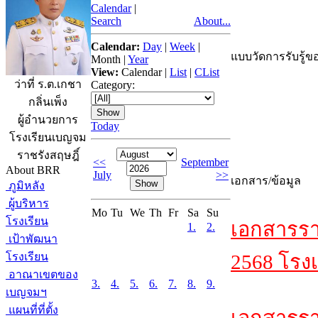
Calendar
|
Search
About...
Calendar:
Day
|
Week
|
แบบวัดการรับรู้ขอ
Month
|
Year
View:
Calendar
|
List
|
CList
ว่าที่ ร.ต.เกชา
Category:
กลิ่นเพ็ง
ผู้อำนวยการ
Today
โรงเรียนเบญจม
ราชรังสฤษฎิ์
<<
September
About BRR
July
>>
เอกสาร/ข้อมูล
ภูมิหลัง
ผู้บริหาร
Mo
Tu
We
Th
Fr
Sa
Su
โรงเรียน
เอกสารรา
1.
2.
เป้าพัฒนา
โรงเรียน
2568 โรงเ
อาณาเขตของ
3.
4.
5.
6.
7.
8.
9.
เบญจมฯ
แผนที่ที่ตั้ง