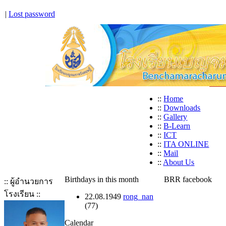
|
Lost password
::
Home
::
Downloads
::
Gallery
::
B-Learn
::
ICT
::
ITA ONLINE
::
Mail
::
About Us
Birthdays in this month
BRR facebook
:: ผู้อำนวยการ
โรงเรียน ::
22.08.1949
rong_nan
(77)
Calendar