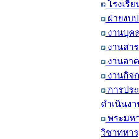
โรงเรีย
ฝ่ายงบป
งานบุคล
งานสารส
งานอาคา
งานกิจก
การประ
ดำเนินงา
พระมหาก
วิชาทหาร