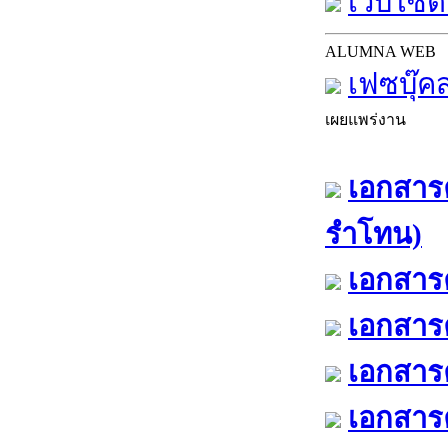
เว็บไซต์
ALUMNA WEB
เฟซบุ๊ค
เผยแพร่งาน
เอกสารค
รำโทน)
เอกสารค
เอกสารค
เอกสารค
เอกสารค