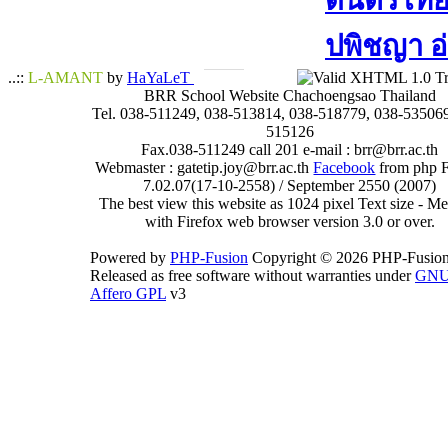
ดนตรีไทย​ 
ปพิชญา​ อ
..::
L-AMANT
by
HaYaLeT
BRR School Website Chachoengsao Thailand
Tel. 038-511249, 038-513814, 038-518779, 038-535069
515126
Fax.038-511249 call 201 e-mail : brr@brr.ac.th
Webmaster : gatetip.joy@brr.ac.th
Facebook
from php 
7.02.07(17-10-2558) / September 2550 (2007)
The best view this website as 1024 pixel Text size - 
with Firefox web browser version 3.0 or over.
Powered by
PHP-Fusion
Copyright © 2026 PHP-Fusion
Released as free software without warranties under
GN
Affero GPL
v3