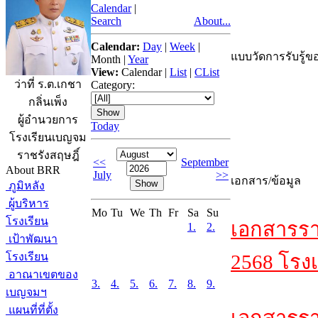
Calendar
|
Search
About...
Calendar:
Day
|
Week
|
แบบวัดการรับรู้ขอ
Month
|
Year
View:
Calendar
|
List
|
CList
ว่าที่ ร.ต.เกชา
Category:
กลิ่นเพ็ง
ผู้อำนวยการ
Today
โรงเรียนเบญจม
ราชรังสฤษฎิ์
<<
September
About BRR
July
>>
เอกสาร/ข้อมูล
ภูมิหลัง
ผู้บริหาร
Mo
Tu
We
Th
Fr
Sa
Su
โรงเรียน
เอกสารรา
1.
2.
เป้าพัฒนา
โรงเรียน
2568 โรงเ
อาณาเขตของ
3.
4.
5.
6.
7.
8.
9.
เบญจมฯ
แผนที่ที่ตั้ง