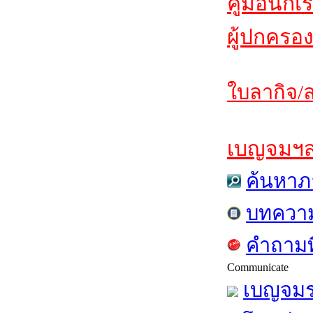
คู่มือนักเ
ผู้ปกครอง
ใบลากิจ/ล
เบญจมฯสาร
ค้นหาภ
บทควา
คำถามท
Communicate
เบญจมร