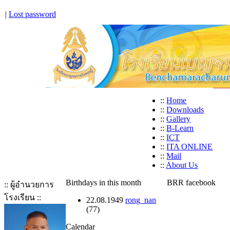
|
Lost password
::
Home
::
Downloads
::
Gallery
::
B-Learn
::
ICT
::
ITA ONLINE
::
Mail
::
About Us
Birthdays in this month
BRR facebook
:: ผู้อำนวยการ
โรงเรียน ::
22.08.1949
rong_nan
(77)
Calendar