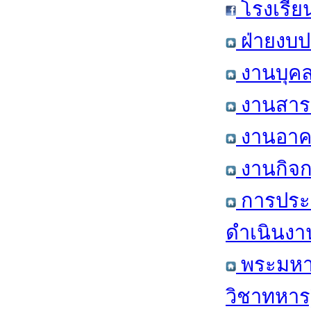
โรงเรีย
ฝ่ายงบป
งานบุคล
งานสารส
งานอาคา
งานกิจก
การประ
ดำเนินงา
พระมหาก
วิชาทหาร