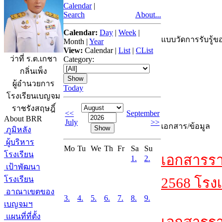
Calendar
|
Search
About...
Calendar:
Day
|
Week
|
แบบวัดการรับรู้ขอ
Month
|
Year
View:
Calendar
|
List
|
CList
ว่าที่ ร.ต.เกชา
Category:
กลิ่นเพ็ง
ผู้อำนวยการ
Today
โรงเรียนเบญจม
ราชรังสฤษฎิ์
<<
September
About BRR
July
>>
เอกสาร/ข้อมูล
ภูมิหลัง
ผู้บริหาร
Mo
Tu
We
Th
Fr
Sa
Su
โรงเรียน
เอกสารรา
1.
2.
เป้าพัฒนา
โรงเรียน
2568 โรงเ
อาณาเขตของ
3.
4.
5.
6.
7.
8.
9.
เบญจมฯ
แผนที่ที่ตั้ง