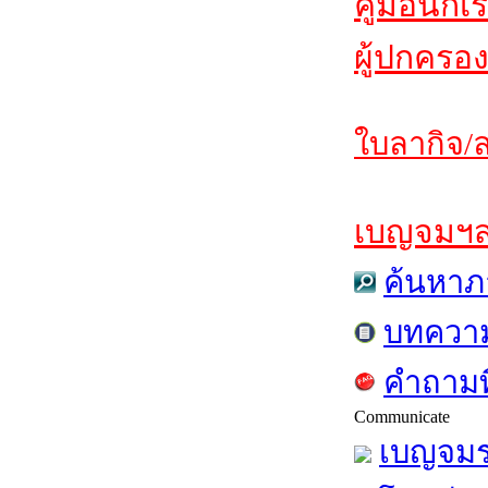
คู่มือนักเ
ผู้ปกครอง
ใบลากิจ/ล
เบญจมฯสาร
ค้นหาภ
บทควา
คำถามท
Communicate
เบญจมร