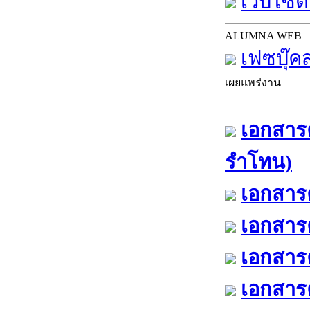
เว็บไซต์
ALUMNA WEB
เฟซบุ๊ค
เผยแพร่งาน
เอกสารค
รำโทน)
เอกสารค
เอกสารค
เอกสารค
เอกสารค