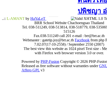
ดนตรีไทย​ 
ปพิชญา​ อ
..::
L-AMANT
by
HaYaLeT
BRR School Website Chachoengsao Thailand
Tel. 038-511249, 038-513814, 038-518779, 038-535069
515126
Fax.038-511249 call 201 e-mail : brr@brr.ac.th
Webmaster : gatetip.joy@brr.ac.th
Facebook
from php 
7.02.07(17-10-2558) / September 2550 (2007)
The best view this website as 1024 pixel Text size - 
with Firefox web browser version 3.0 or over.
Powered by
PHP-Fusion
Copyright © 2026 PHP-Fusion
Released as free software without warranties under
GN
Affero GPL
v3