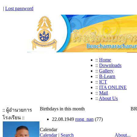
|
Lost password
::
Home
::
Downloads
::
Gallery
::
B-Learn
::
ICT
::
ITA ONLINE
::
Mail
::
About Us
Birthdays in this month
BR
:: ผู้อำนวยการ
โรงเรียน ::
22.08.1949
rong_nan
(77)
Calendar
Calendar
|
Search
About...