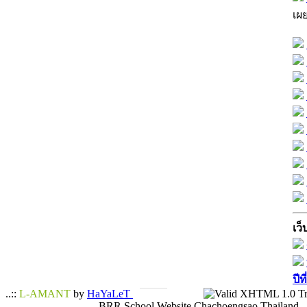
เผ
เว็
ปีท
..::
L-AMANT
by
HaYaLeT
BRR School Website Chachoengsao Thailand