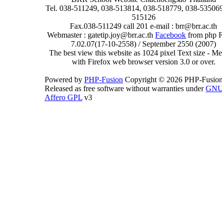
Tel. 038-511249, 038-513814, 038-518779, 038-535069
515126
Fax.038-511249 call 201 e-mail : brr@brr.ac.th
Webmaster : gatetip.joy@brr.ac.th
Facebook
from php 
7.02.07(17-10-2558) / September 2550 (2007)
The best view this website as 1024 pixel Text size - 
with Firefox web browser version 3.0 or over.
Powered by
PHP-Fusion
Copyright © 2026 PHP-Fusion
Released as free software without warranties under
GN
Affero GPL
v3