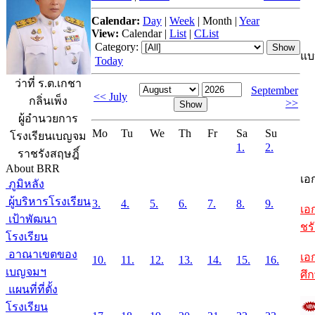
Calendar:
Day
|
Week
|
Month
|
Year
View:
Calendar
|
List
|
CList
Category:
แบ
Today
ว่าที่ ร.ต.เกชา
September
<< July
กลิ่นเพ็ง
>>
ผู้อำนวยการ
Mo
Tu
We
Th
Fr
Sa
Su
โรงเรียนเบญจม
1.
2.
ราชรังสฤษฎิ์
About BRR
เอ
ภูมิหลัง
ผู้บริหารโรงเรียน
3.
4.
5.
6.
7.
8.
9.
เอ
เป้าพัฒนา
ชรั
โรงเรียน
อาณาเขตของ
เอ
10.
11.
12.
13.
14.
15.
16.
เบญจมฯ
ศึ
แผนที่ที่ตั้ง
โรงเรียน