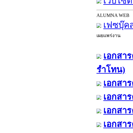
เว็บไซต์
ALUMNA WEB
เฟซบุ๊ค
เผยแพร่งาน
เอกสารค
รำโทน)
เอกสารค
เอกสารค
เอกสารค
เอกสารค