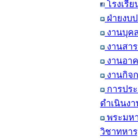
โรงเรีย
ฝ่ายงบป
งานบุคล
งานสารส
งานอาคา
งานกิจก
การประ
ดำเนินงา
พระมหาก
วิชาทหาร