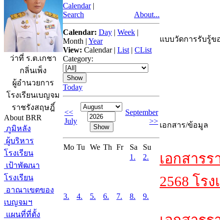
Calendar
|
Search
About...
Calendar:
Day
|
Week
|
แบบวัดการรับรู้ขอ
Month
|
Year
View:
Calendar
|
List
|
CList
ว่าที่ ร.ต.เกชา
Category:
กลิ่นเพ็ง
ผู้อำนวยการ
Today
โรงเรียนเบญจม
ราชรังสฤษฎิ์
<<
September
About BRR
July
>>
เอกสาร/ข้อมูล
ภูมิหลัง
ผู้บริหาร
Mo
Tu
We
Th
Fr
Sa
Su
โรงเรียน
เอกสารรา
1.
2.
เป้าพัฒนา
โรงเรียน
2568 โรงเ
อาณาเขตของ
3.
4.
5.
6.
7.
8.
9.
เบญจมฯ
แผนที่ที่ตั้ง