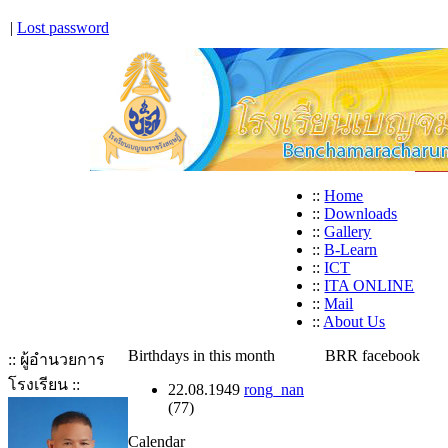
|
Lost password
::
Home
::
Downloads
::
Gallery
::
B-Learn
::
ICT
::
ITA ONLINE
::
Mail
::
About Us
Birthdays in this month
BRR facebook
:: ผู้อำนวยการ
โรงเรียน ::
22.08.1949
rong_nan
(77)
Calendar