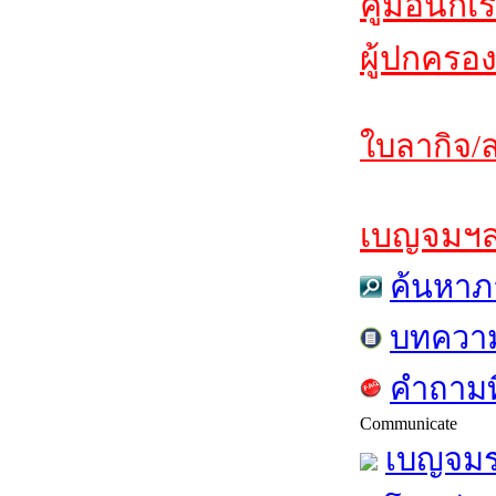
คู่มือนักเ
ผู้ปกครอง
ใบลากิจ/ล
เบญจมฯสาร
ค้นหาภ
บทควา
คำถามท
Communicate
เบญจมร