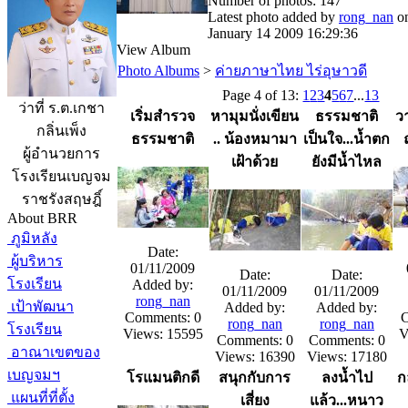
Number of photos: 147
Latest photo added by
rong_nan
o
January 14 2009 16:29:36
View Album
Photo Albums
>
ค่ายภาษาไทย ไร่อุษาวดี
Page 4 of 13:
1
2
3
4
5
6
7
...
13
ว่าที่ ร.ต.เกชา
เริ่มสำรวจ
หามุมนั่งเขียน
ธรรมชาติ
ว
กลิ่นเพ็ง
ธรรมชาติ
.. น้องหมามา
เป็นใจ...น้ำตก
ผู้อำนวยการ
เฝ้าด้วย
ยังมีน้ำไหล
โรงเรียนเบญจม
ราชรังสฤษฎิ์
About BRR
ภูมิหลัง
Date:
ผู้บริหาร
01/11/2009
Date:
Date:
โรงเรียน
Added by:
01/11/2009
01/11/2009
rong_nan
เป้าพัฒนา
Added by:
Added by:
Comments: 0
C
rong_nan
rong_nan
โรงเรียน
Views: 15595
V
Comments: 0
Comments: 0
อาณาเขตของ
Views: 16390
Views: 17180
เบญจมฯ
โรแมนติกดี
สนุกกับการ
ลงน้ำไป
ก
แผนที่ที่ตั้ง
เสี่ยง
แล้ว...หนาว