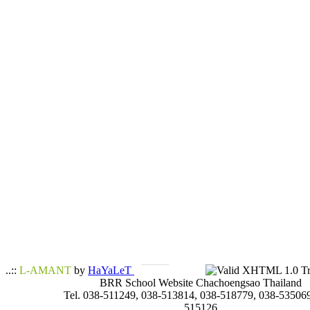
..::
L-AMANT
by
HaYaLeT
BRR School Website Chachoengsao Thailand
Tel. 038-511249, 038-513814, 038-518779, 038-535069
515126