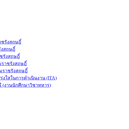
รังสฤษฎิ์
งสฤษฎิ์
รังสฤษฎิ์
ราชรังสฤษฎิ์
มราชรังสฤษฎิ์
่งใสในการดำเนินงาน (ITA)
ี (งานนักศึกษาวิชาทหาร)