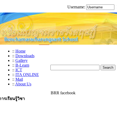
Username:
::
Home
::
Downloads
::
Gallery
::
B-Learn
::
ICT
::
ITA ONLINE
::
Mail
::
About Us
BRR facebook
รเรียนรู้วิชา