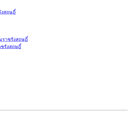
งสฤษฎิ์
มราชรังสฤษฎิ์
ชรังสฤษฎิ์