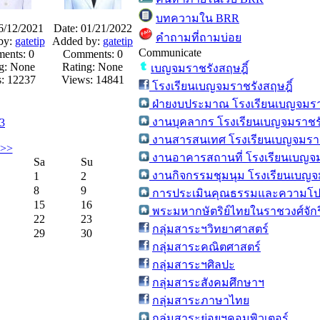
บทความใน BRR
6/12/2021
Date: 01/21/2022
คำถามที่ถามบ่อย
by:
gatetip
Added by:
gatetip
Communicate
ents: 0
Comments: 0
g: None
Rating: None
เบญจมราชรังสฤษฎิ์
: 12237
Views: 14841
โรงเรียนเบญจมราชรังสฤษฎิ์
ฝ่ายงบประมาณ โรงเรียนเบญจมราช
งานบุคลากร โรงเรียนเบญจมราชรั
3
งานสารสนเทศ โรงเรียนเบญจมราช
>>
งานอาคารสถานที่ โรงเรียนเบญจม
Sa
Su
งานกิจกรรมชุมนุม โรงเรียนเบญจ
1
2
8
9
การประเมินคุณธรรมและความโปร
15
16
พระมหากษัตริย์ไทยในราชวงศ์จักร
22
23
กลุ่มสาระฯวิทยาศาสตร์
29
30
กลุ่มสาระคณิตศาสตร์
กลุ่มสาระฯศิลปะ
กลุ่มสาระสังคมศึกษาฯ
กลุ่มสาระภาษาไทย
กลุ่มสาระย่อยฯคอมพิวเตอร์