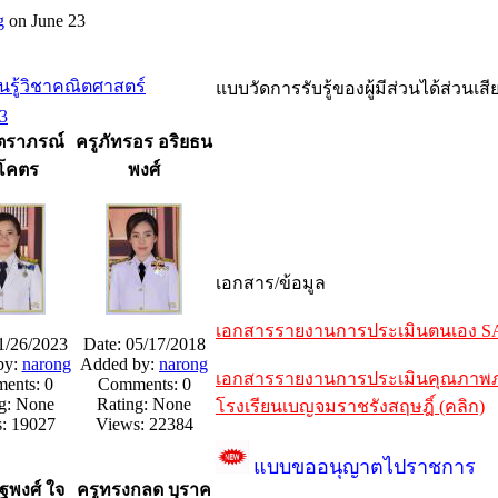
g
on June 23
นรู้วิชาคณิตศาสตร์
แบบวัดการรับรู้ของผู้มีส่วนได้ส่วนเ
3
สตราภรณ์
ครูภัทรอร อริยธน
ีโคตร
พงศ์
เอกสาร/ข้อมูล
เอกสารรายงานการประเมินตนเอง SAR 
1/26/2023
Date: 05/17/2018
by:
narong
Added by:
narong
เอกสารรายงานการประเมินคุณภาพภาย
ents: 0
Comments: 0
g: None
Rating: None
โรงเรียนเบญจมราชรังสฤษฎิ์ (คลิก)
: 19027
Views: 22384
แบบขออนุญาตไปราชการ
ฐพงศ์ ใจ
ครูทรงกลด บุราค