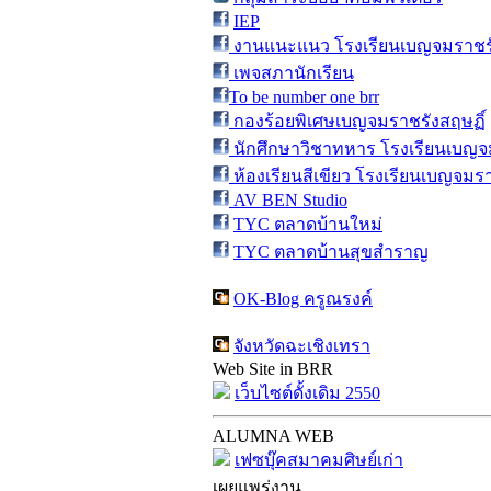
IEP
งานแนะแนว โรงเรียนเบญจมราชรั
เพจสภานักเรียน
To be number one brr
กองร้อยพิเศษเบญจมราชรังสฤษฏิ์
นักศึกษาวิชาทหาร โรงเรียนเบญจ
ห้องเรียนสีเขียว โรงเรียนเบญจมรา
AV BEN Studio
TYC ตลาดบ้านใหม่
TYC ตลาดบ้านสุขสำราญ
OK-Blog ครูณรงค์
จังหวัดฉะเชิงเทรา
Web Site in BRR
เว็บไซต์ดั้งเดิม 2550
ALUMNA WEB
เฟซบุ๊คสมาคมศิษย์เก่า
เผยแพร่งาน