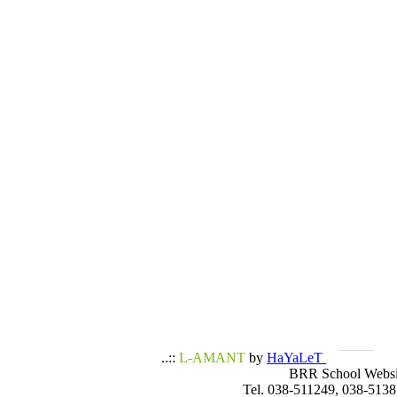
..::
L-AMANT
by
HaYaLeT
BRR School Websi
Tel. 038-511249, 038-5138