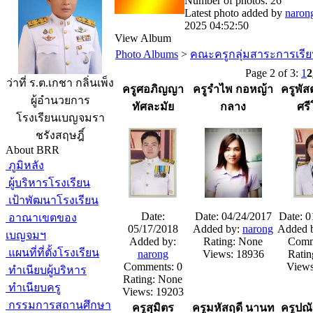
Number of photos: 26
Latest photo added by
naron
2025 04:52:50
View Album
Photo Albums
>
คณะครูกลุ่มสาระการเรีย
Page 2 of 3:
1
2
ว่าที่ ร.ต.เกชา กลิ่นเพ็ง
ครูศอภิญญา
ครูรำไพ กอหญ้า
ครูพั
ผู้อำนวยการ
ทัศละมัย
กลาง
ศร
โรงเรียนเบญจมรา
ชรังสฤษฎิ์
About BRR
ภูมิหลัง
ผู้บริหารโรงเรียน
เป้าพัฒนาโรงเรียน
Date:
Date: 04/24/2017
Date: 0
อาณาเขตของ
05/17/2018
Added by:
narong
Added 
เบญจมฯ
Added by:
Rating: None
Comm
แผนที่ที่ตั้งโรงเรียน
narong
Views: 18936
Ratin
Comments: 0
Views
ทำเนียบผู้บริหาร
Rating: None
ทำเนียบครู
Views: 19203
กรรมการสถานศึกษา
ครูสุมิตร
ครูมหัสฤดี นานท
ครูปณั