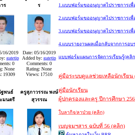
1.แบบฟอร์มขออนุญาตไปราชการเพื่อ
การ
ร
2.แบบฟอร์มขออนุญาตไปราชการเพื่อป
3.แบบฟอร์มขออนุญาตไปราชการเพื่อพ
4.แบบรายงานผลเมื่อกลับจากการอบ
5/16/2019
Date: 05/16/2019
แบบฟอร์มแผนการจัดการเรียนรู้(คลิก
by:
gatetip
Added by:
gatetip
ents: 0
Comments: 0
g: None
Rating: None
: 19309
Views: 17510
คู่มือระบบดูแลช่วยเหลือนักเรียน 
คู่มือนักเรียน
ัฐพนธ์
ครูสุภาวรรณ พงษ์
ผู้ปกครองและครู ปีการศึกษา 256
ะมนตรี
สุวรรณ
ใบลากิจ/ลาป่วย (คลิก)
เบญจมฯสาร ฉบับที่ 56 (คลิก)
ค้นหาภายในเว็บ BRR