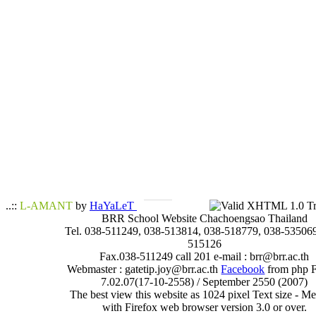
..::
L-AMANT
by
HaYaLeT
BRR School Website Chachoengsao Thailand
Tel. 038-511249, 038-513814, 038-518779, 038-535069
515126
Fax.038-511249 call 201 e-mail : brr@brr.ac.th
Webmaster : gatetip.joy@brr.ac.th
Facebook
from php 
7.02.07(17-10-2558) / September 2550 (2007)
The best view this website as 1024 pixel Text size - 
with Firefox web browser version 3.0 or over.