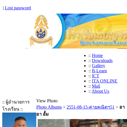
|
Lost password
::
Home
::
Downloads
::
Gallery
::
B-Learn
::
ICT
::
ITA ONLINE
::
Mail
::
About Us
View Photo
:: ผู้อำนวยการ
Photo Albums
>
2551-08-15-ค่ายคณิตฯ51
>
อา
โรงเรียน ::
อา อั้ม