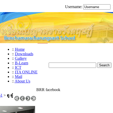
Username:
::
Home
::
Downloads
::
Gallery
::
B-Learn
::
ICT
::
ITA ONLINE
::
Mail
::
About Us
BRR facebook
51
>
ดู ดู๋