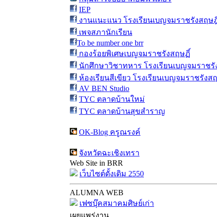
IEP
งานแนะแนว โรงเรียนเบญจมราชรังสฤษฎิ
เพจสภานักเรียน
To be number one brr
กองร้อยพิเศษเบญจมราชรังสฤษฏิ์
นักศึกษาวิชาทหาร โรงเรียนเบญจมราชรัง
ห้องเรียนสีเขียว โรงเรียนเบญจมราชรังสฤ
AV BEN Studio
TYC ตลาดบ้านใหม่
TYC ตลาดบ้านสุขสำราญ
OK-Blog ครูณรงค์
จังหวัดฉะเชิงเทรา
Web Site in BRR
เว็บไซต์ดั้งเดิม 2550
ALUMNA WEB
เฟซบุ๊คสมาคมศิษย์เก่า
เผยแพร่งาน