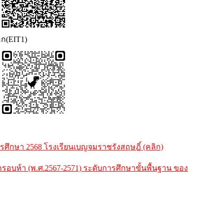
อก(EIT1)
ึกษา 2568 โรงเรียนเบญจมราชรังสฤษฎิ์ (คลิก)
ห้า (พ.ศ.2567-2571) ระดับการศึกษาขั้นพื้นฐาน ของ