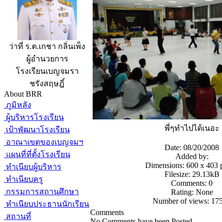
ว่าที่ ร.ต.เกชา กลิ่นเพ็ง
ผู้อำนวยการ
โรงเรียนเบญจมรา
ชรังสฤษฎิ์
About BRR
ภูมิหลัง
ผู้บริหารโรงเรียน
พี่ๆทำไปได้เนอะ
เป้าพัฒนาโรงเรียน
อาณาเขตของเบญจมฯ
Date: 08/20/2008
แผนที่ที่ตั้งโรงเรียน
Added by:
Dimensions: 600 x 403 p
ทำเนียบผู้บริหาร
Filesize: 29.13kB
ทำเนียบครู
Comments: 0
กรรมการสถานศึกษา
Rating: None
Number of views: 17
ทำเนียบประธานนักเรียน
Comments
สถานที่
No Comments have been Posted.