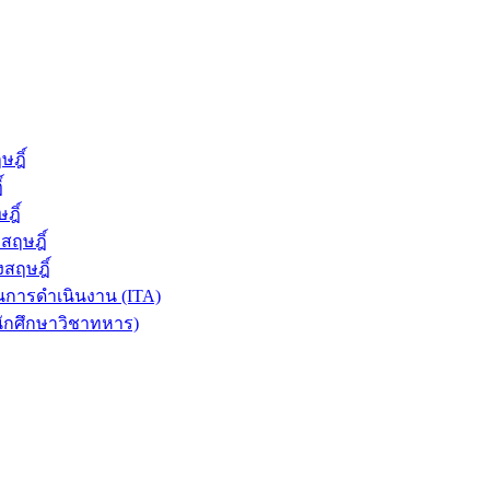
ฎิ์
์
ฎิ์
สฤษฎิ์
สฤษฎิ์
การดำเนินงาน (ITA)
นักศึกษาวิชาทหาร)