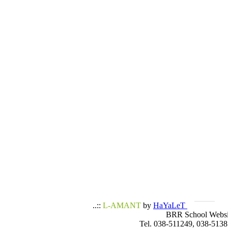
..::
L-AMANT
by
HaYaLeT
BRR School Websi
Tel. 038-511249, 038-5138