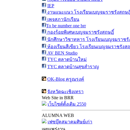
IEP
งานแนะแนว โรงเรียนเบญจมราชรังสฤษฎิ
เพจสภานักเรียน
To be number one brr
กองร้อยพิเศษเบญจมราชรังสฤษฏิ์
นักศึกษาวิชาทหาร โรงเรียนเบญจมราชรัง
ห้องเรียนสีเขียว โรงเรียนเบญจมราชรังสฤ
AV BEN Studio
TYC ตลาดบ้านใหม่
TYC ตลาดบ้านสุขสำราญ
OK-Blog ครูณรงค์
จังหวัดฉะเชิงเทรา
Web Site in BRR
เว็บไซต์ดั้งเดิม 2550
ALUMNA WEB
เฟซบุ๊คสมาคมศิษย์เก่า
เผยแพร่งาน