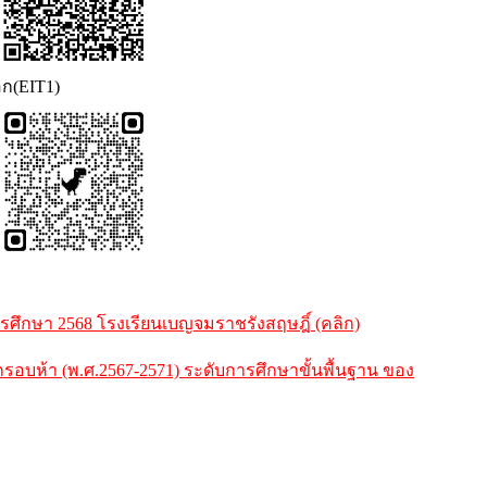
อก(EIT1)
ึกษา 2568 โรงเรียนเบญจมราชรังสฤษฎิ์ (คลิก)
ห้า (พ.ศ.2567-2571) ระดับการศึกษาขั้นพื้นฐาน ของ