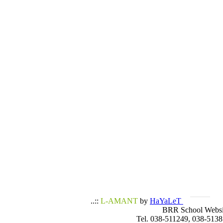
..::
L-AMANT
by
HaYaLeT
BRR School Websi
Tel. 038-511249, 038-5138