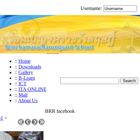
Username:
::
Home
::
Downloads
::
Gallery
::
B-Learn
::
ICT
::
ITA ONLINE
::
Mail
::
About Us
BRR facebook
51
>