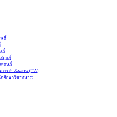
ฎิ์
์
ฎิ์
สฤษฎิ์
สฤษฎิ์
การดำเนินงาน (ITA)
นักศึกษาวิชาทหาร)