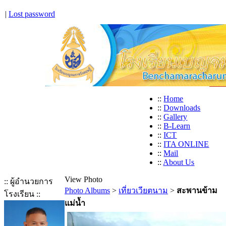
|
Lost password
::
Home
::
Downloads
::
Gallery
::
B-Learn
::
ICT
::
ITA ONLINE
::
Mail
::
About Us
View Photo
:: ผู้อำนวยการ
Photo Albums
>
เที่ยวเวียตนาม
>
สะพานข้าม
โรงเรียน ::
แม่น้ำ