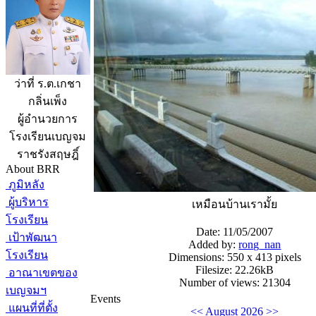
ว่าที่ ร.ต.เกชา
กลิ่นเพ็ง
ผู้อำนวยการ
โรงเรียนเบญจม
ราชรังสฤษฎิ์
About BRR
ภูมิหลัง
ผู้บริหาร
เหมือนบ้านเรามั้ย
โรงเรียน
Date: 11/05/2007
เป้าพัฒนา
Added by:
rong_nan
โรงเรียน
Dimensions: 550 x 413 pixels
Filesize: 22.26kB
อาณาเขตของ
Number of views: 21304
เบญจมฯ
Events
แผนที่ที่ตั้ง
<<
August 2026
>>