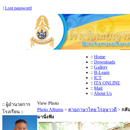
|
Lost password
::
Home
::
Downloads
::
Gallery
::
B-Learn
::
ICT
::
ITA ONLINE
::
Mail
::
About Us
View Photo
:: ผู้อำนวยการ
Photo Albums
>
ค่ายภาษาไทย ไร่อุษาวดี
>
กลั
โรงเรียน ::
มานั่งฟัง