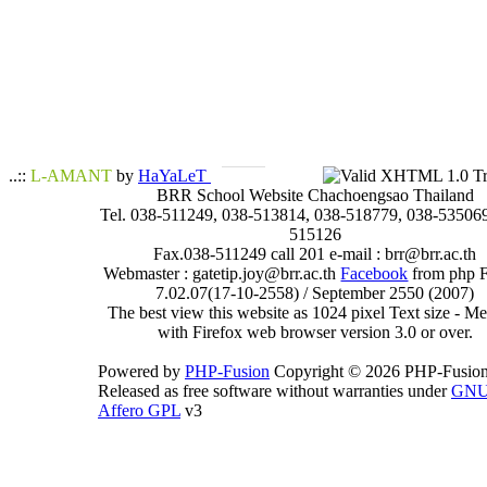
..::
L-AMANT
by
HaYaLeT
BRR School Website Chachoengsao Thailand
Tel. 038-511249, 038-513814, 038-518779, 038-535069
515126
Fax.038-511249 call 201 e-mail : brr@brr.ac.th
Webmaster : gatetip.joy@brr.ac.th
Facebook
from php 
7.02.07(17-10-2558) / September 2550 (2007)
The best view this website as 1024 pixel Text size - 
with Firefox web browser version 3.0 or over.
Powered by
PHP-Fusion
Copyright © 2026 PHP-Fusion
Released as free software without warranties under
GN
Affero GPL
v3