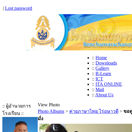
|
Lost password
::
Home
::
Downloads
::
Gallery
::
B-Learn
::
ICT
::
ITA ONLINE
::
Mail
::
About Us
View Photo
:: ผู้อำนวยการ
Photo Albums
>
ค่ายภาษาไทย ไร่อุษาวดี
>
ขอด
โรงเรียน ::
มั่ง