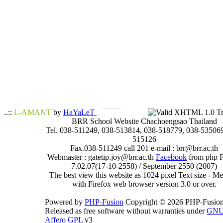
..::
L-AMANT
by
HaYaLeT
BRR School Website Chachoengsao Thailand
Tel. 038-511249, 038-513814, 038-518779, 038-535069
515126
Fax.038-511249 call 201 e-mail : brr@brr.ac.th
Webmaster : gatetip.joy@brr.ac.th
Facebook
from php 
7.02.07(17-10-2558) / September 2550 (2007)
The best view this website as 1024 pixel Text size - 
with Firefox web browser version 3.0 or over.
Powered by
PHP-Fusion
Copyright © 2026 PHP-Fusion
Released as free software without warranties under
GN
Affero GPL
v3