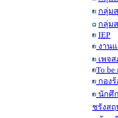
กลุ่
กลุ่ม
IEP
งานแน
เพจสภ
To be 
กองร้
นักศึ
ชรังสฤษ