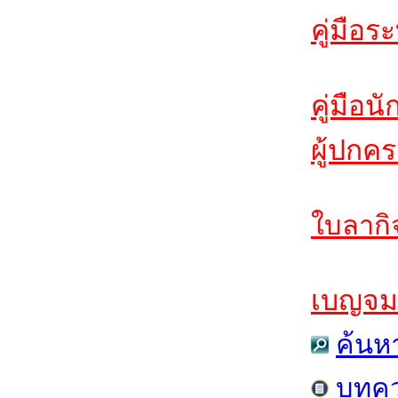
คู่มือร
คู่มือนั
ผู้ปกค
ใบลากิ
เบญจมฯ
ค้นห
บทค