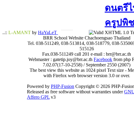
ดนตรีไท
ครูปพิช
..::
L-AMANT
by
HaYaLeT
BRR School Website Chachoengsao Thailand
Tel. 038-511249, 038-513814, 038-518779, 038-535069
515126
Fax.038-511249 call 201 e-mail : brr@brr.ac.th
Webmaster : gatetip.joy@brr.ac.th
Facebook
from php 
7.02.07(17-10-2558) / September 2550 (2007)
The best view this website as 1024 pixel Text size - 
with Firefox web browser version 3.0 or over.
Powered by
PHP-Fusion
Copyright © 2026 PHP-Fusion
Released as free software without warranties under
GN
Affero GPL
v3