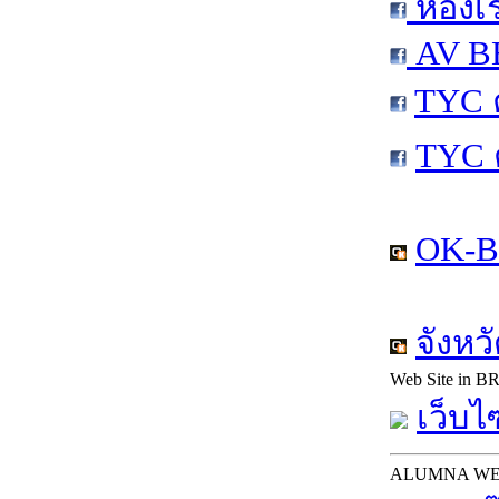
ห้องเ
AV BE
TYC 
TYC 
OK-B
จังหว
Web Site in B
เว็บไ
ALUMNA W