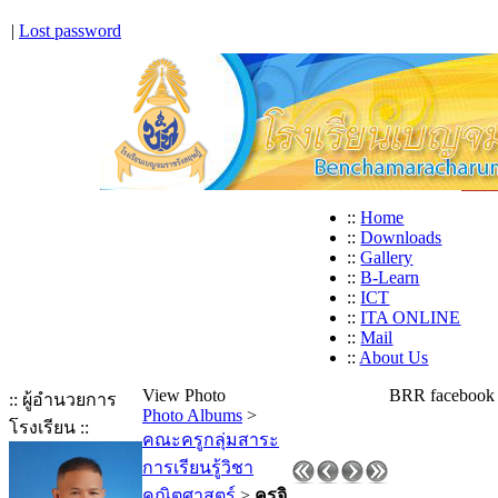
|
Lost password
::
Home
::
Downloads
::
Gallery
::
B-Learn
::
ICT
::
ITA ONLINE
::
Mail
::
About Us
View Photo
BRR facebook
:: ผู้อำนวยการ
Photo Albums
>
โรงเรียน ::
คณะครูกลุ่มสาระ
การเรียนรู้วิชา
คณิตศาสตร์
>
ครูจิ