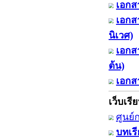
เอกสา
เอกส
นิเวศ)
เอกสา
ต้น)
เอกสา
เว็บเรีย
ศูนย์
บทเรี