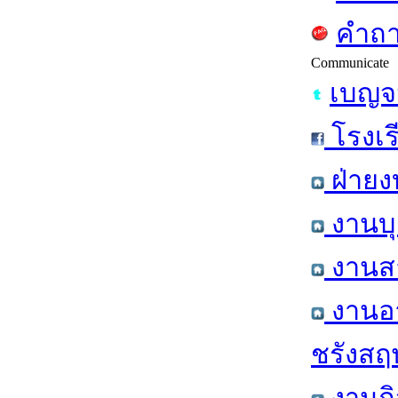
คำถา
Communicate
เบญจม
โรงเร
ฝ่ายง
งานบุ
งานสา
งานอา
ชรังสฤษ