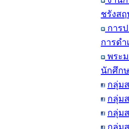
งานกิ
ชรังสฤษ
การป
การดำเ
พระมห
นักศึก
กลุ่ม
กลุ่
กลุ่ม
กลุ่ม