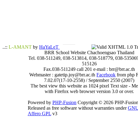
..::
L-AMANT
by
HaYaLeT
BRR School Website Chachoengsao Thailand
Tel. 038-511249, 038-513814, 038-518779, 038-535069
515126
Fax.038-511249 call 201 e-mail : brr@brr.ac.th
Webmaster : gatetip.joy@brr.ac.th
Facebook
from php 
7.02.07(17-10-2558) / September 2550 (2007)
The best view this website as 1024 pixel Text size - 
with Firefox web browser version 3.0 or over.
Powered by
PHP-Fusion
Copyright © 2026 PHP-Fusion
Released as free software without warranties under
GN
Affero GPL
v3