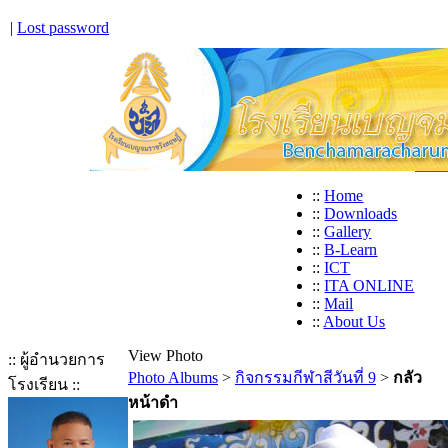
|
Lost password
::
Home
::
Downloads
::
Gallery
::
B-Learn
::
ICT
::
ITA ONLINE
::
Mail
::
About Us
View Photo
:: ผู้อำนวยการ
Photo Albums
>
กิจกรรมกีฬาสีวันที่ 9
>
กลัว
โรงเรียน ::
หน้าดำ