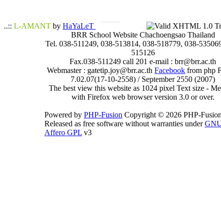
..::
L-AMANT
by
HaYaLeT
BRR School Website Chachoengsao Thailand
Tel. 038-511249, 038-513814, 038-518779, 038-535069
515126
Fax.038-511249 call 201 e-mail : brr@brr.ac.th
Webmaster : gatetip.joy@brr.ac.th
Facebook
from php 
7.02.07(17-10-2558) / September 2550 (2007)
The best view this website as 1024 pixel Text size - 
with Firefox web browser version 3.0 or over.
Powered by
PHP-Fusion
Copyright © 2026 PHP-Fusion
Released as free software without warranties under
GN
Affero GPL
v3