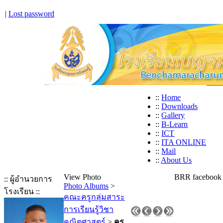
|
Lost password
::
Home
::
Downloads
::
Gallery
::
B-Learn
::
ICT
::
ITA ONLINE
::
Mail
::
About Us
View Photo
BRR facebook
:: ผู้อำนวยการ
Photo Albums
>
โรงเรียน ::
คณะครูกลุ่มสาระ
การเรียนรู้วิชา
คณิตศาสตร์
>
ครู