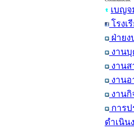
เบญจม
โรงเร
ฝ่ายง
งานบุ
งานสา
งานอา
งานกิ
การปร
ดำเนิน