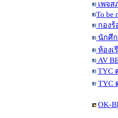
เพจสภ
To be 
กองร้
นักศึ
ห้องเร
AV BE
TYC ต
TYC 
OK-Bl