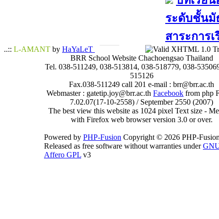
บทเรียนอ
ระดับชั้นมั
สาระการเรี
..::
L-AMANT
by
HaYaLeT
BRR School Website Chachoengsao Thailand
Tel. 038-511249, 038-513814, 038-518779, 038-535069
515126
Fax.038-511249 call 201 e-mail : brr@brr.ac.th
Webmaster : gatetip.joy@brr.ac.th
Facebook
from php 
7.02.07(17-10-2558) / September 2550 (2007)
The best view this website as 1024 pixel Text size - 
with Firefox web browser version 3.0 or over.
Powered by
PHP-Fusion
Copyright © 2026 PHP-Fusion
Released as free software without warranties under
GN
Affero GPL
v3