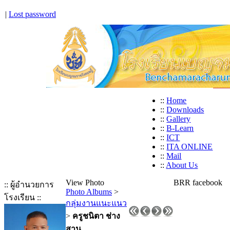
|
Lost password
::
Home
::
Downloads
::
Gallery
::
B-Learn
::
ICT
::
ITA ONLINE
::
Mail
::
About Us
View Photo
BRR facebook
:: ผู้อำนวยการ
Photo Albums
>
โรงเรียน ::
กลุ่มงานแนะแนว
>
ครูชนิตา ช่าง
สาน