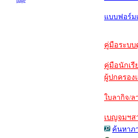
แบบฟอร์มแ
คู่มือระบบ
คู่มือนักเร
ผู้ปกครองแ
ใบลากิจ/ลา
เบญจมฯสาร 
ค้นหาภา