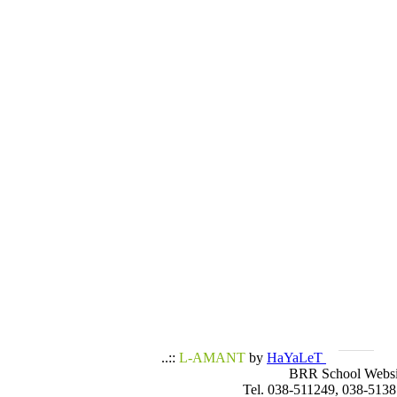
..::
L-AMANT
by
HaYaLeT
BRR School Websi
Tel. 038-511249, 038-5138