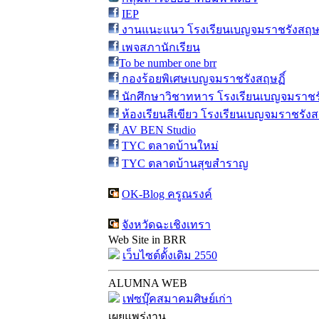
IEP
งานแนะแนว โรงเรียนเบญจมราชรังสฤษฎ
เพจสภานักเรียน
To be number one brr
กองร้อยพิเศษเบญจมราชรังสฤษฏิ์
นักศึกษาวิชาทหาร โรงเรียนเบญจมราชรั
ห้องเรียนสีเขียว โรงเรียนเบญจมราชรังส
AV BEN Studio
TYC ตลาดบ้านใหม่
TYC ตลาดบ้านสุขสำราญ
OK-Blog ครูณรงค์
จังหวัดฉะเชิงเทรา
Web Site in BRR
เว็บไซต์ดั้งเดิม 2550
ALUMNA WEB
เฟซบุ๊คสมาคมศิษย์เก่า
เผยแพร่งาน