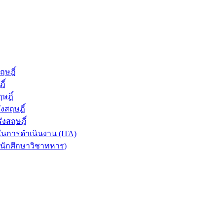
ษฎิ์
ิ์
ษฎิ์
งสฤษฎิ์
งสฤษฎิ์
นการดำเนินงาน (ITA)
นนักศึกษาวิชาทหาร)