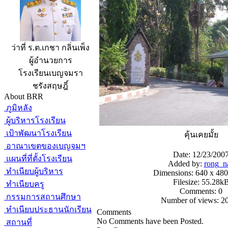
ว่าที่ ร.ต.เกชา กลิ่นเพ็ง
ผู้อำนวยการ
โรงเรียนเบญจมรา
ชรังสฤษฎิ์
About BRR
ภูมิหลัง
ผู้บริหารโรงเรียน
เป้าพัฒนาโรงเรียน
คุ้นเคยมั้ย
อาณาเขตของเบญจมฯ
Date: 12/23/200
แผนที่ที่ตั้งโรงเรียน
Added by:
rong_n
ทำเนียบผู้บริหาร
Dimensions: 640 x 480
Filesize: 55.28k
ทำเนียบครู
Comments: 0
กรรมการสถานศึกษา
Number of views: 2
ทำเนียบประธานนักเรียน
Comments
No Comments have been Posted.
สถานที่