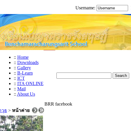
Username:
::
Home
::
Downloads
::
Gallery
::
B-Learn
::
ICT
::
ITA ONLINE
::
Mail
::
About Us
BRR facebook
าวุธ
>
หน้าค่าย