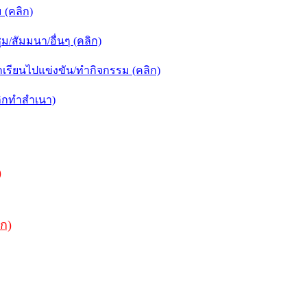
(คลิก)
สัมมนา/อื่นๆ (คลิก)
รียนไปแข่งขัน/ทำกิจกรรม (คลิก)
ิกทำสำเนา)
)
ิก)