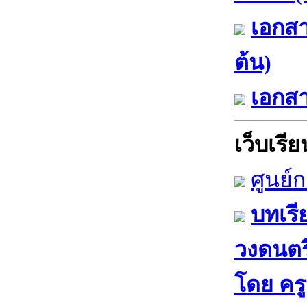
เอกสา
ต้น)
เอกสา
เว็บเรียน
ศูนย์
บทเรี
วงดนตรีไ
โดย​ คร