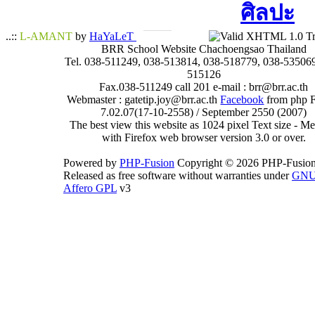
ศิลปะ
..::
L-AMANT
by
HaYaLeT
BRR School Website Chachoengsao Thailand
Tel. 038-511249, 038-513814, 038-518779, 038-535069
515126
Fax.038-511249 call 201 e-mail : brr@brr.ac.th
Webmaster : gatetip.joy@brr.ac.th
Facebook
from php 
7.02.07(17-10-2558) / September 2550 (2007)
The best view this website as 1024 pixel Text size - 
with Firefox web browser version 3.0 or over.
Powered by
PHP-Fusion
Copyright © 2026 PHP-Fusion
Released as free software without warranties under
GN
Affero GPL
v3