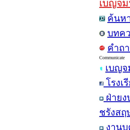
เบญจมฯส
ค้นห
บทคว
คำถา
Communicate
เบญจม
โรงเร
ฝ่ายง
ชรังสฤษ
งานบุ