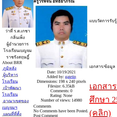
ครูวรพจน์ อิทธิยาภรณ์
แบบวัดการรับรู
ว่าที่ ร.ต.เกชา
กลิ่นเพ็ง
ผู้อำนวยการ
โรงเรียนเบญจม
ราชรังสฤษฎิ์
About BRR
เอกสาร/ข้อมูล
ภูมิหลัง
Date: 10/19/2021
ผู้บริหาร
Added by:
gatetip
โรงเรียน
Dimensions: 198 x 240 pixels
เอกสาร
Filesize: 6.35kB
เป้าพัฒนา
Comments: 0
โรงเรียน
Rating: None
ศึกษา 
Number of views: 14980
อาณาเขตของ
Comments
เบญจมฯ
(คลิก)
No Comments have been Posted.
แผนที่ที่ตั้ง
Post Comment