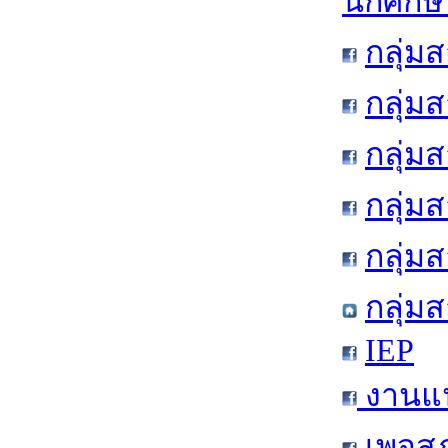
นักศึก
กลุ่ม
กลุ่ม
กลุ่ม
กลุ่ม
กลุ่
กลุ่ม
IEP
งานแน
เพจสภ