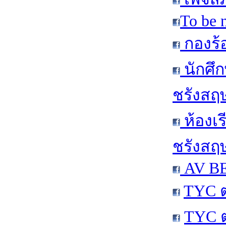
To be 
กองร้
นักศึ
ชรังสฤษ
ห้องเร
ชรังสฤษ
AV BE
TYC 
TYC 