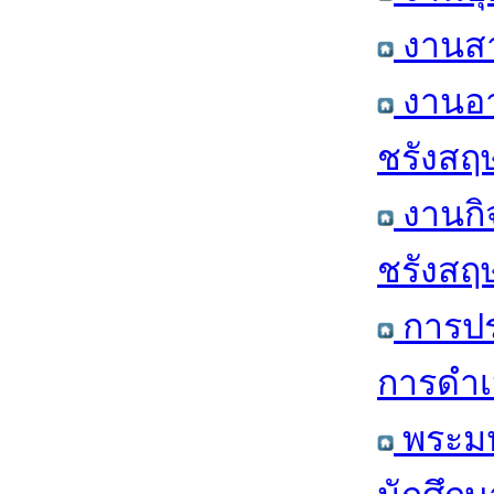
งานสา
งานอา
ชรังสฤษ
งานกิ
ชรังสฤษ
การปร
การดำเ
พระมห