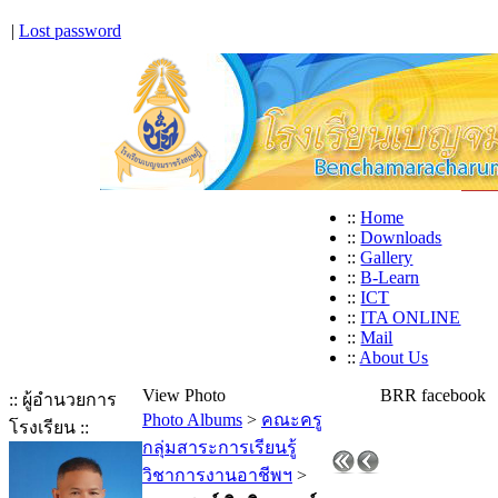
|
Lost password
::
Home
::
Downloads
::
Gallery
::
B-Learn
::
ICT
::
ITA ONLINE
::
Mail
::
About Us
View Photo
BRR facebook
:: ผู้อำนวยการ
Photo Albums
>
คณะครู
โรงเรียน ::
กลุ่มสาระการเรียนรู้
วิชาการงานอาชีพฯ
>