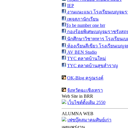
IEP
งานแนะแนว โรงเรียนเบญจมรา
เพจสภานักเรียน
To be number one brr
กองร้อยพิเศษเบญจมราชรังสฤษ
นักศึกษาวิชาทหาร โรงเรียนเบ
ห้องเรียนสีเขียว โรงเรียนเบญจ
AV BEN Studio
TYC ตลาดบ้านใหม่
TYC ตลาดบ้านสุขสำราญ
OK-Blog ครูณรงค์
จังหวัดฉะเชิงเทรา
Web Site in BRR
เว็บไซต์ดั้งเดิม 2550
ALUMNA WEB
เฟซบุ๊คสมาคมศิษย์เก่า
เผยแพร่งาน