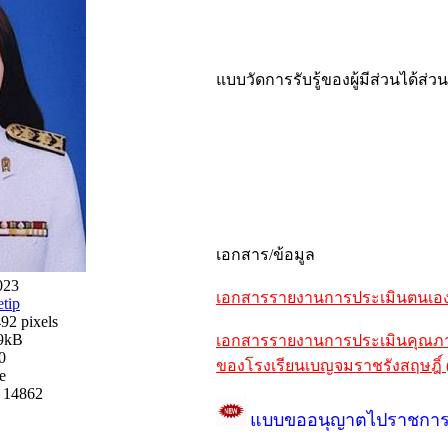
แบบวัดการรับรู้ของผู้มีส่วนได้ส่
เอกสาร/ข้อมูล
023
เอกสารรายงานการประเมินตนเอง S
etip
92 pixels
39kB
เอกสารรายงานการประเมินคุณภาพ
0
ของโรงเรียนเบญจมราชรังสฤษฎิ์ 
e
 14862
แบบขออนุญาตไปราชกา