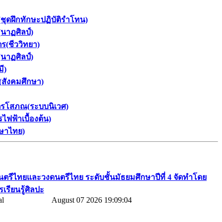
ชุดฝึกทักษะปฏิบัติรำโทน)
นาฏศิลป์)
ร(ชีววิทยา)
นาฏศิลป์)
ี)
(สังคมศึกษา)
ัตรโสภณ(ระบบนิเวศ)
ฟฟ้าเบื้องต้น)
าษาไทย)
ดนตรีไทยและวงดนตรีไทย​ ระดับชั้นมัธยมศึกษาปีที่​ 4​ จัดทำโดย​
เรียนรู้ศิลปะ
August 07 2026 19:09:04