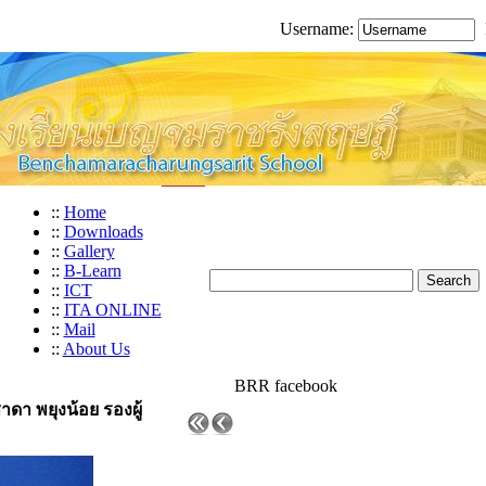
Username:
::
Home
::
Downloads
::
Gallery
::
B-Learn
::
ICT
::
ITA ONLINE
::
Mail
::
About Us
BRR facebook
าดา พยุงน้อย รองผู้