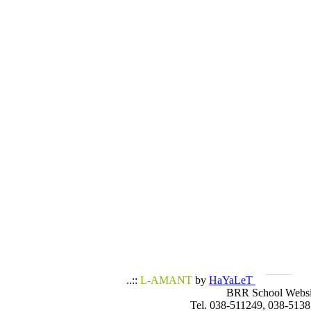
..::
L-AMANT
by
HaYaLeT
BRR School Websi
Tel. 038-511249, 038-5138