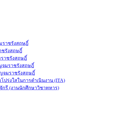
ราชรังสฤษฎิ์
ชรังสฤษฎิ์
าชรังสฤษฎิ์
ญจมราชรังสฤษฎิ์
ญจมราชรังสฤษฎิ์
ปร่งใสในการดำเนินงาน (ITA)
ักรี (งานนักศึกษาวิชาทหาร)