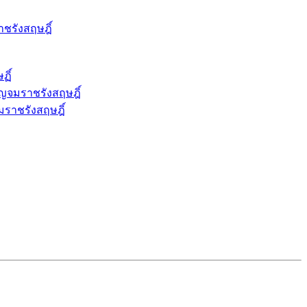
ชรังสฤษฎิ์
ฏิ์
ญจมราชรังสฤษฎิ์
มราชรังสฤษฎิ์