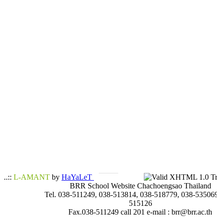
..::
L-AMANT
by
HaYaLeT
BRR School Website Chachoengsao Thailand
Tel. 038-511249, 038-513814, 038-518779, 038-535069
515126
Fax.038-511249 call 201 e-mail : brr@brr.ac.th