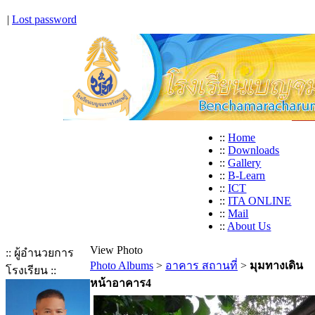
|
Lost password
::
Home
::
Downloads
::
Gallery
::
B-Learn
::
ICT
::
ITA ONLINE
::
Mail
::
About Us
View Photo
:: ผู้อำนวยการ
Photo Albums
>
อาคาร สถานที่
>
มุมทางเดิน
โรงเรียน ::
หน้าอาคาร4