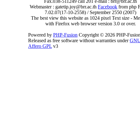
Fax.038-511249 call 201 e-mail : brr@brr.ac.th
Webmaster : gatetip.joy@brr.ac.th
Facebook
from php 
7.02.07(17-10-2558) / September 2550 (2007)
The best view this website as 1024 pixel Text size - 
with Firefox web browser version 3.0 or over.
Powered by
PHP-Fusion
Copyright © 2026 PHP-Fusion
Released as free software without warranties under
GN
Affero GPL
v3