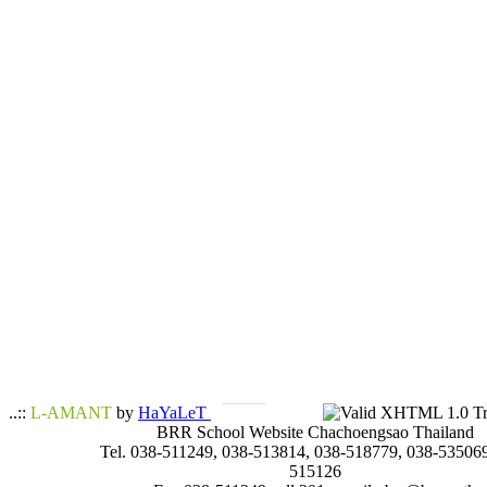
..::
L-AMANT
by
HaYaLeT
BRR School Website Chachoengsao Thailand
Tel. 038-511249, 038-513814, 038-518779, 038-535069
515126