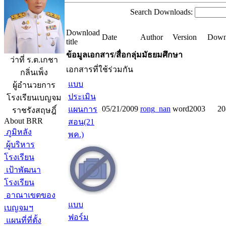
Search Downloads:
Download
Date
Author
Version
Down
title
ข้อมูลเอกสาร/สื่อกลุ่มมัธยมศึกษา
ว่าที่ ร.ต.เกชา
เอกสารที่ใช้ร่วมกัน
กลิ่นเพ็ง
แบบ
ผู้อำนวยการ
ประเมิน
โรงเรียนเบญจม
05/21/2009
rong_nan
word2003
20
แผนการ
ราชรังสฤษฎิ์
About BRR
สอน(21
ภูมิหลัง
พค.)
ผู้บริหาร
โรงเรียน
เป้าพัฒนา
โรงเรียน
อาณาเขตของ
แบบ
เบญจมฯ
ฟอร์ม
แผนที่ที่ตั้ง