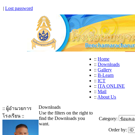
|
Lost password
::
Home
::
Downloads
::
Gallery
::
B-Learn
::
ICT
::
ITA ONLINE
::
Mail
::
About Us
Downloads
:: ผู้อำนวยการ
Use the filters on the right to
โรงเรียน ::
find the Downloads you
Category:
want.
Order by: