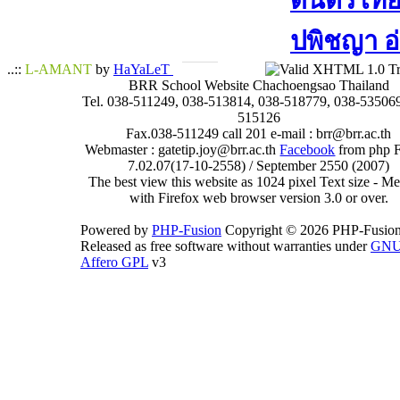
ดนตรีไทย​ 
ปพิชญา​ อ
..::
L-AMANT
by
HaYaLeT
BRR School Website Chachoengsao Thailand
Tel. 038-511249, 038-513814, 038-518779, 038-535069
515126
Fax.038-511249 call 201 e-mail : brr@brr.ac.th
Webmaster : gatetip.joy@brr.ac.th
Facebook
from php 
7.02.07(17-10-2558) / September 2550 (2007)
The best view this website as 1024 pixel Text size - 
with Firefox web browser version 3.0 or over.
Powered by
PHP-Fusion
Copyright © 2026 PHP-Fusion
Released as free software without warranties under
GN
Affero GPL
v3