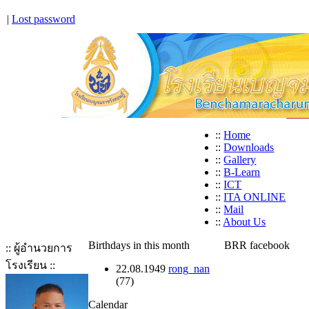
|
Lost password
::
Home
::
Downloads
::
Gallery
::
B-Learn
::
ICT
::
ITA ONLINE
::
Mail
::
About Us
Birthdays in this month
BRR facebook
:: ผู้อำนวยการ
โรงเรียน ::
22.08.1949
rong_nan
(77)
Calendar