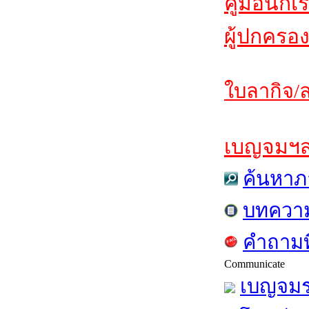
คู่มือนักเ
ผู้ปกครอง
ใบลากิจ/ล
เบญจมฯสาร
ค้นหาภ
บทควา
คำถามท
Communicate
เบญจมร