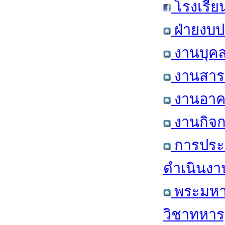
โรงเรีย
ฝ่ายงบป
งานบุคล
งานสารส
งานอาคา
งานกิจก
การประ
ดำเนินงา
พระมหาก
วิชาทหาร