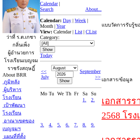
Calendar
|
Search
About...
Calendar:
Day
|
Week
|
แบบวัดการรับรู้ขอ
Month
|
Year
View:
Calendar
|
List
|
CList
ว่าที่ ร.ต.เกชา
Category:
กลิ่นเพ็ง
ผู้อำนวยการ
Today
โรงเรียนเบญจม
ราชรังสฤษฎิ์
<<
September
About BRR
July
>>
เอกสาร/ข้อมูล
ภูมิหลัง
ผู้บริหาร
Mo
Tu
We
Th
Fr
Sa
Su
โรงเรียน
เอกสารรา
1.
2.
เป้าพัฒนา
โรงเรียน
2568 โรงเ
อาณาเขตของ
3.
4.
5.
6.
7.
8.
9.
เบญจมฯ
แผนที่ที่ตั้ง