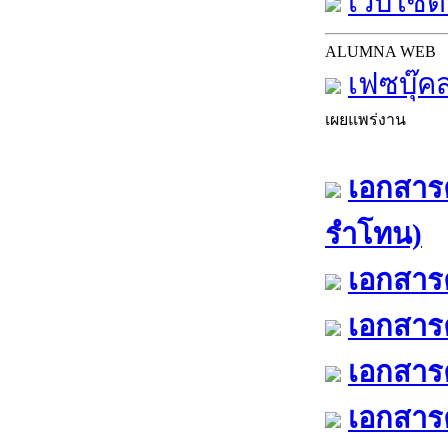
เว็บไซต์
ALUMNA WEB
เฟซบุ๊ค
เผยแพร่งาน
เอกสารค
รำโทน)
เอกสารค
เอกสารค
เอกสารค
เอกสารค