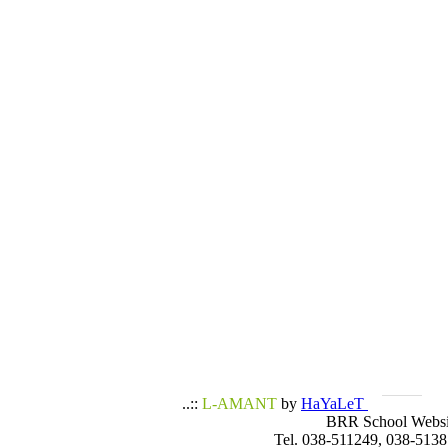
..::
L-AMANT
by
HaYaLeT
BRR School Websi
Tel. 038-511249, 038-5138