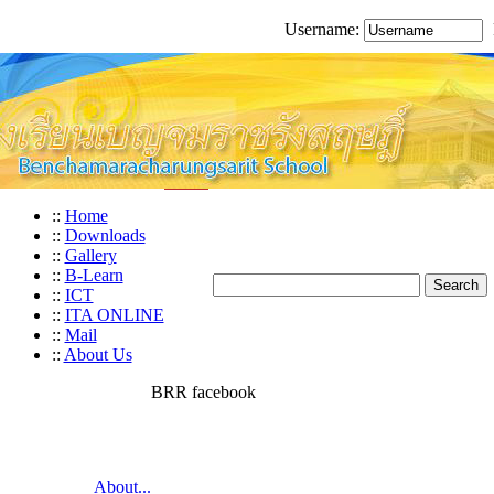
Username:
::
Home
::
Downloads
::
Gallery
::
B-Learn
::
ICT
::
ITA ONLINE
::
Mail
::
About Us
BRR facebook
About...