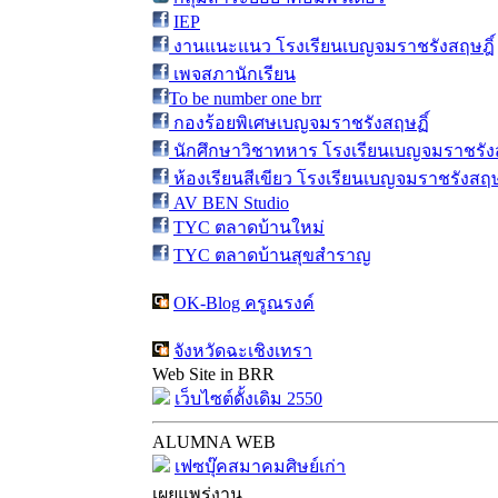
IEP
งานแนะแนว โรงเรียนเบญจมราชรังสฤษฎิ์
เพจสภานักเรียน
To be number one brr
กองร้อยพิเศษเบญจมราชรังสฤษฏิ์
นักศึกษาวิชาทหาร โรงเรียนเบญจมราชรังส
ห้องเรียนสีเขียว โรงเรียนเบญจมราชรังสฤษ
AV BEN Studio
TYC ตลาดบ้านใหม่
TYC ตลาดบ้านสุขสำราญ
OK-Blog ครูณรงค์
จังหวัดฉะเชิงเทรา
Web Site in BRR
เว็บไซต์ดั้งเดิม 2550
ALUMNA WEB
เฟซบุ๊คสมาคมศิษย์เก่า
เผยแพร่งาน