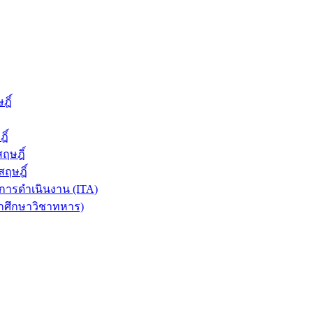
ฎิ์
ิ์
ฤษฎิ์
ฤษฎิ์
ารดำเนินงาน (ITA)
ักศึกษาวิชาทหาร)