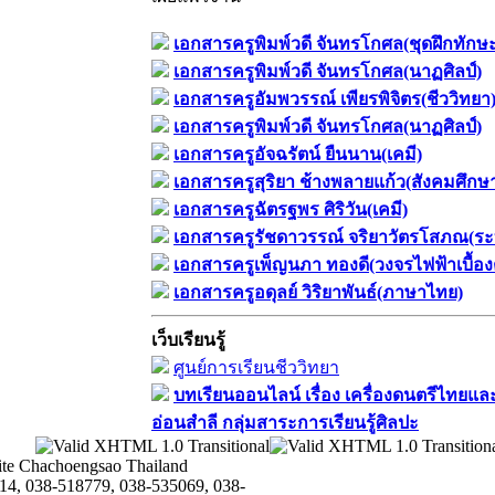
เอกสารครูพิมพ์วดี จันทรโกศล(ชุดฝึกทักษ
เอกสารครูพิมพ์วดี จันทรโกศล(นาฏศิลป์)
เอกสารครูอัมพวรรณ์ เพียรพิจิตร(ชีววิทยา
เอกสารครูพิมพ์วดี จันทรโกศล(นาฏศิลป์)
เอกสารครูอัจฉรัตน์ ยืนนาน(เคมี)
เอกสารครูสุริยา ช้างพลายแก้ว(สังคมศึกษ
เอกสารครูฉัตรฐพร ศิริวัน(เคมี)
เอกสารครูรัชดาวรรณ์ จริยาวัตรโสภณ(ระ
เอกสารครูเพ็ญนภา ทองดี(วงจรไฟฟ้าเบื้อง
เอกสารครูอดุลย์ วิริยาพันธ์(ภาษาไทย)
เว็บเรียนรู้
ศูนย์การเรียนชีววิทยา
บทเรียนออนไลน์​ เรื่อง​ เครื่องดนตรีไทยและ
อ่อนสำลี​ กลุ่มสาระการเรียนรู้ศิลปะ
te Chachoengsao Thailand
14, 038-518779, 038-535069, 038-