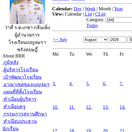
Calendar:
Day
|
Week
|
Month
|
Year
View:
Calendar
|
List
|
CList
Category:
Today
ว่าที่ ร.ต.เกชา กลิ่นเพ็ง
ผู้อำนวยการ
<< July
โรงเรียนเบญจมรา
ชรังสฤษฎิ์
Mo
Tu
We
Th
Fr
About BRR
ภูมิหลัง
ผู้บริหารโรงเรียน
เป้าพัฒนาโรงเรียน
3.
4.
5.
6.
7.
อาณาเขตของเบญจมฯ
แผนที่ที่ตั้งโรงเรียน
ทำเนียบผู้บริหาร
ทำเนียบครู
10.
11.
12.
13.
14.
กรรมการสถานศึกษา
ทำเนียบประธาน
นักเรียน
17.
18.
19.
20.
21.