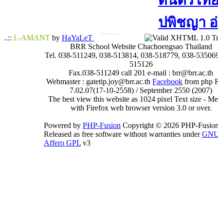
ดนตรีไทย​ 
ปพิชญา​ อ
..::
L-AMANT
by
HaYaLeT
BRR School Website Chachoengsao Thailand
Tel. 038-511249, 038-513814, 038-518779, 038-535069
515126
Fax.038-511249 call 201 e-mail : brr@brr.ac.th
Webmaster : gatetip.joy@brr.ac.th
Facebook
from php 
7.02.07(17-10-2558) / September 2550 (2007)
The best view this website as 1024 pixel Text size - 
with Firefox web browser version 3.0 or over.
Powered by
PHP-Fusion
Copyright © 2026 PHP-Fusion
Released as free software without warranties under
GN
Affero GPL
v3