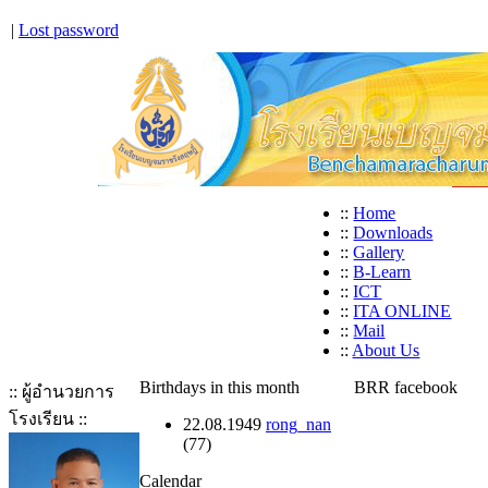
|
Lost password
::
Home
::
Downloads
::
Gallery
::
B-Learn
::
ICT
::
ITA ONLINE
::
Mail
::
About Us
Birthdays in this month
BRR facebook
:: ผู้อำนวยการ
โรงเรียน ::
22.08.1949
rong_nan
(77)
Calendar