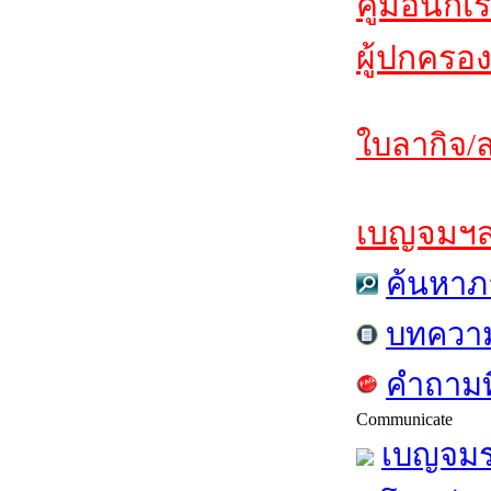
คู่มือนักเ
ผู้ปกครอง
ใบลากิจ/ล
เบญจมฯสาร
ค้นหาภ
บทควา
คำถามท
Communicate
เบญจมร