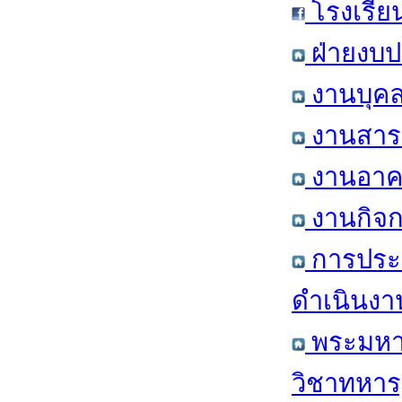
โรงเรีย
ฝ่ายงบป
งานบุคล
งานสารส
งานอาคา
งานกิจก
การประ
ดำเนินงา
พระมหาก
วิชาทหาร