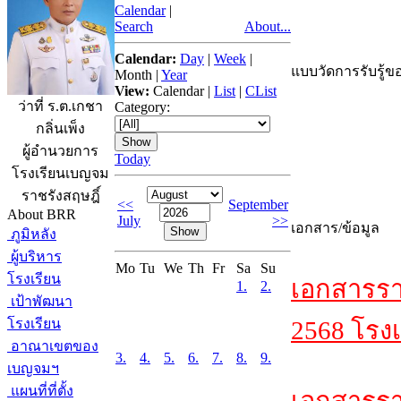
Calendar
|
Search
About...
Calendar:
Day
|
Week
|
แบบวัดการรับรู้ขอ
Month
|
Year
View:
Calendar
|
List
|
CList
ว่าที่ ร.ต.เกชา
Category:
กลิ่นเพ็ง
ผู้อำนวยการ
Today
โรงเรียนเบญจม
ราชรังสฤษฎิ์
<<
September
About BRR
July
>>
เอกสาร/ข้อมูล
ภูมิหลัง
ผู้บริหาร
Mo
Tu
We
Th
Fr
Sa
Su
โรงเรียน
เอกสารรา
1.
2.
เป้าพัฒนา
โรงเรียน
2568 โรงเ
อาณาเขตของ
3.
4.
5.
6.
7.
8.
9.
เบญจมฯ
แผนที่ที่ตั้ง