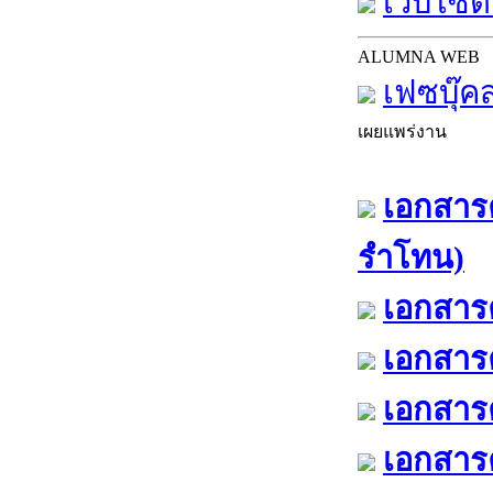
เว็บไซต์
ALUMNA WEB
เฟซบุ๊ค
เผยแพร่งาน
เอกสารค
รำโทน)
เอกสารค
เอกสารค
เอกสารค
เอกสารค